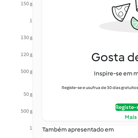
150 g
1
130 g
Gosta de
120 g
500 g
Inspire-se em m
Registe-se e usufrua de 30 dias gratui
50 g
Registe-
500 g
Mais
1
Também apresentado em