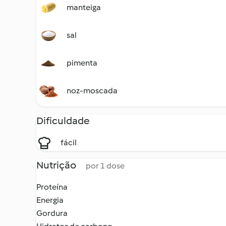
manteiga
sal
pimenta
noz-moscada
Dificuldade
fácil
Nutrição
por 1 dose
Proteína
Energia
Gordura