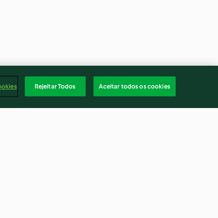
ookies
Rejeitar Todos
Aceitar todos os cookies
peru com molho
Farófias
3.9
(160)