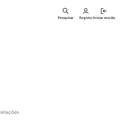
Saltar
para
Pesquisar
Registo
Iniciar sessão
o
conteúdo
principal
valiações