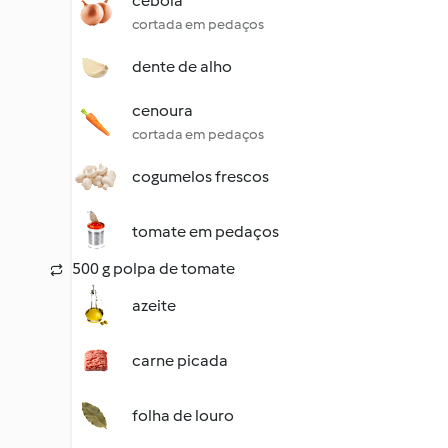
cebola
cortada em pedaços
dente de alho
cenoura
cortada em pedaços
cogumelos frescos
tomate em pedaços
500 g polpa de tomate
azeite
carne picada
folha de louro