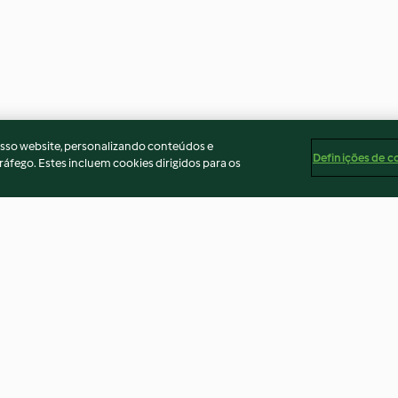
osso website, personalizando conteúdos e
Definições de c
ráfego. Estes incluem cookies dirigidos para os
as ao vapor
Bifes com molho café
Strogonoff de 
de café
4.5
(359)
3.6
(385)