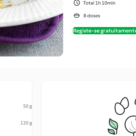
Total 1h 10min
8 doses
Registe-se gratuitament
50 g
120 g