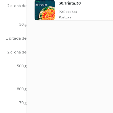
30.Trinta.30
2 c. chá de
90 Receitas
Portugal
50 g
1 pitada de
2 c. chá de
500 g
800 g
70 g