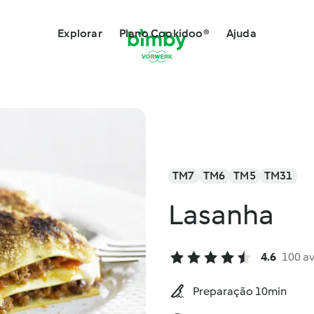
Explorar
Plano Cookidoo®
Ajuda
TM7
TM6
TM5
TM31
Lasanha
4.6
100 a
Preparação 10min