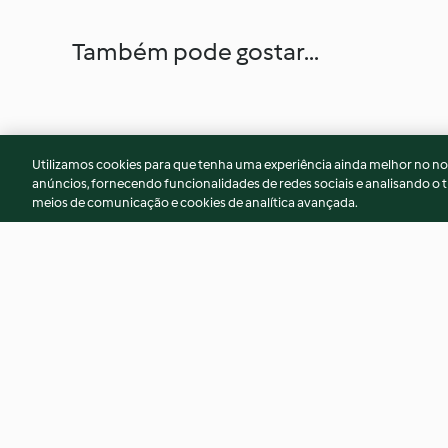
Também pode gostar...
Utilizamos cookies para que tenha uma experiência ainda melhor no n
anúncios, fornecendo funcionalidades de redes sociais e analisando o t
meios de comunicação e cookies de analítica avançada.
Douradas ao vapor
Pescada com batat
4.8
(113)
4.6
(142)