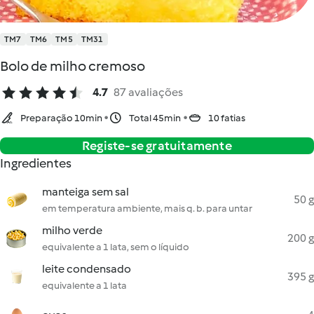
TM7
TM6
TM5
TM31
Bolo de milho cremoso
4.7
87 avaliações
Preparação 10min
Total 45min
10 fatias
Registe-se gratuitamente
Ingredientes
manteiga sem sal
50 g
em temperatura ambiente, mais q. b. para untar
milho verde
200 g
equivalente a 1 lata, sem o líquido
leite condensado
395 g
equivalente a 1 lata