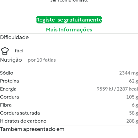
Sem compromisso.
Registe-se gratuitamente
Mais Informações
Dificuldade
fácil
Nutrição
por 10 fatias
Sódio
2344 mg
Proteína
62 g
Energia
9559 kJ / 2287 kcal
Gordura
105 g
Fibra
6 g
Gordura saturada
58 g
Hidratos de carbono
288 g
Também apresentado em