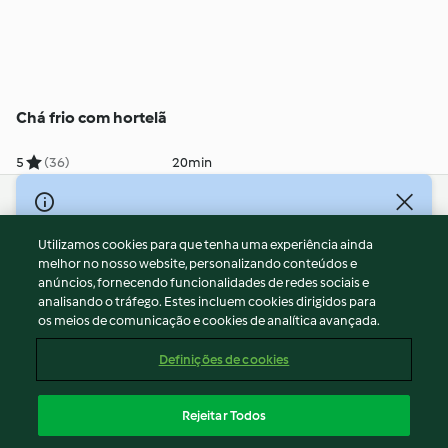
Chá frio com hortelã
5
(36)
20min
© Copyright 2026
Utilizamos cookies para que tenha uma experiência ainda
Termos de Utilização
melhor no nosso website, personalizando conteúdos e
Aviso sobre Proteção de Dados
anúncios, fornecendo funcionalidades de redes sociais e
Aviso
analisando o tráfego. Estes incluem cookies dirigidos para
os meios de comunicação e cookies de analítica avançada.
Apoio legal
Cookies
Definições de cookies
Conteúdo do relatório
Rescisão do contrato
Rejeitar Todos
Declaração de acessibilidade