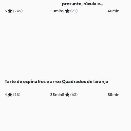
presunto, rúcula e
mozarela
5
(249)
50min
5
(21)
40min
Tarte de espinafres e arroz
Quadrados de laranja
4
(18)
35min
5
(63)
55min