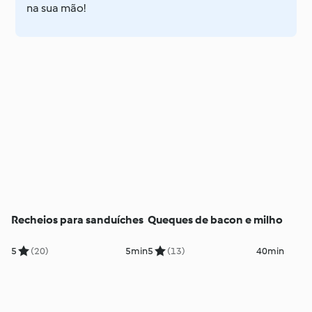
na sua mão!
Recheios para sanduíches
Queques de bacon e milho
5
(20)
5min
5
(13)
40min