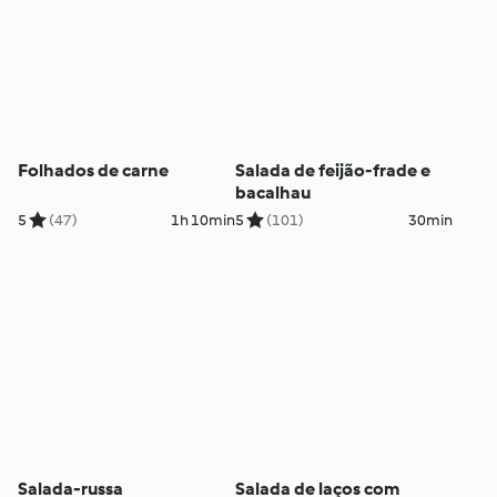
Folhados de carne
Salada de feijão-frade e
bacalhau
5
(47)
1h 10min
5
(101)
30min
Salada-russa
Salada de laços com