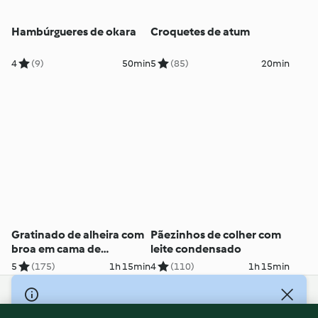
Hambúrgueres de okara
Croquetes de atum
4
(9)
50min
5
(85)
20min
Gratinado de alheira com
Pãezinhos de colher com
broa em cama de
leite condensado
espinafres e batata palha
5
(175)
1h 15min
4
(110)
1h 15min
© Copyright 2026