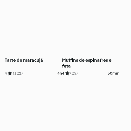
Tarte de maracujá
Muffins de espinafres e
feta
4
(122)
4h
4
(25)
30min