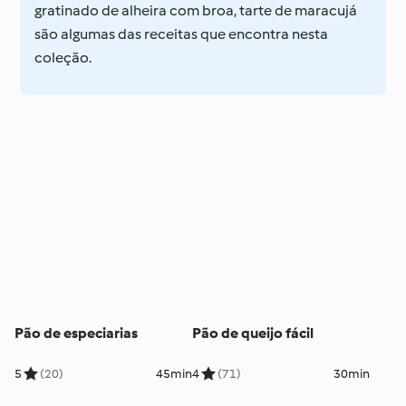
gratinado de alheira com broa, tarte de maracujá
são algumas das receitas que encontra nesta
coleção.
Pão de especiarias
Pão de queijo fácil
5
(20)
45min
4
(71)
30min