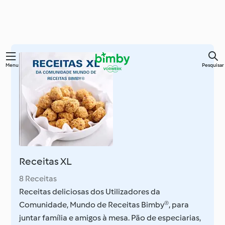
Saltar
Menu
Pesquisar
para
o
conteúdo
principal
Receitas XL
8 Receitas
Receitas deliciosas dos Utilizadores da
Comunidade, Mundo de Receitas Bimby®, para
juntar família e amigos à mesa. Pão de especiarias,