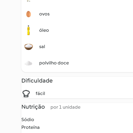
ovos
óleo
sal
polvilho doce
Dificuldade
fácil
Nutrição
por 1 unidade
Sódio
Proteína