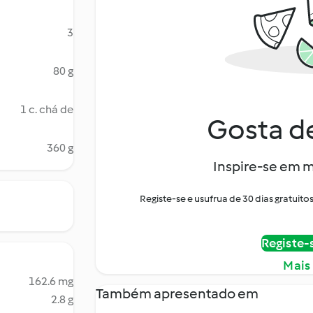
3
80 g
1 c. chá de
Gosta de
360 g
Inspire-se em m
Registe-se e usufrua de 30 dias gratui
Registe-
Mais
162.6 mg
Também apresentado em
2.8 g