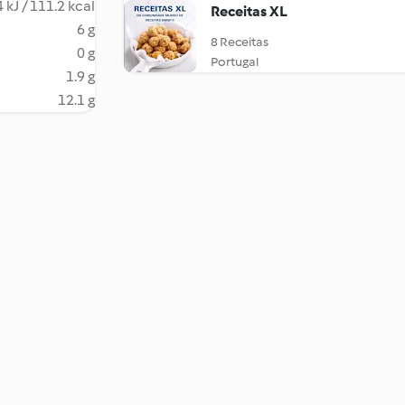
 kJ / 111.2 kcal
Receitas XL
6 g
8 Receitas
0 g
Portugal
1.9 g
12.1 g