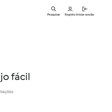
Saltar
para
Pesquisar
Registo
Iniciar sessão
o
conteúdo
principal
o fácil
liações