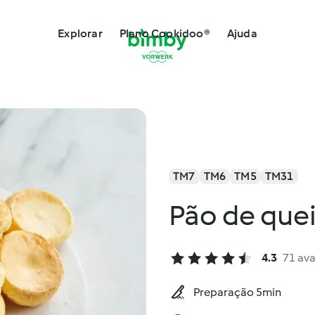
Explorar
Plano Cookidoo®
Ajuda
TM7
TM6
TM5
TM31
Pão de queij
4.3
71 ava
Preparação 5min