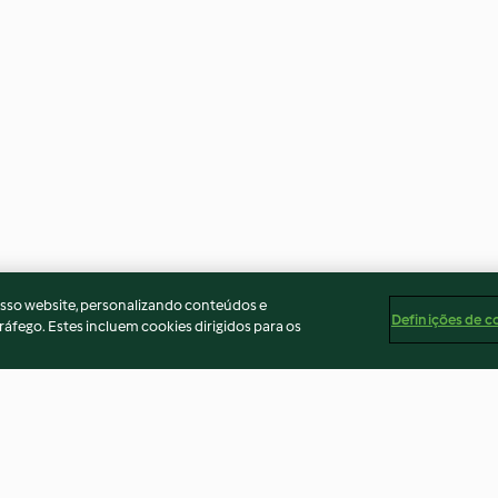
osso website, personalizando conteúdos e
Definições de c
ráfego. Estes incluem cookies dirigidos para os