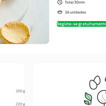
Total 30min
26 unidades
Registe-se gratuitament
200 g
220 g