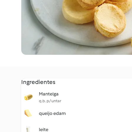
Ingredientes
Manteiga
q.b. p/ untar
queijo edam
leite