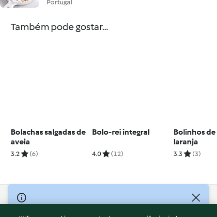
Portugal
Também pode gostar...
Bolachas salgadas de
Bolo-rei integral
Bolinhos de
aveia
laranja
3.2
(6)
4.0
(12)
3.3
(3)
© Copyright 2026