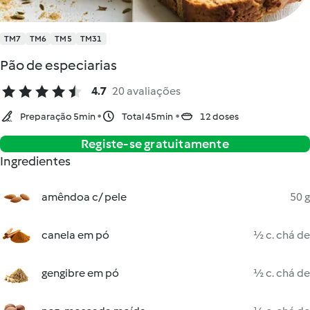
TM7
TM6
TM5
TM31
Pão de especiarias
4.7
20 avaliações
Preparação 5min
Total 45min
12 doses
Registe-se gratuitamente
Ingredientes
amêndoa c/ pele
50 g
canela em pó
½ c. chá de
gengibre em pó
½ c. chá de