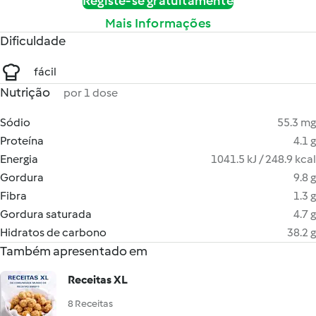
Registe-se gratuitamente
Mais Informações
Dificuldade
fácil
Nutrição
por 1 dose
Sódio
55.3 mg
Proteína
4.1 g
Energia
1041.5 kJ / 248.9 kcal
Gordura
9.8 g
Fibra
1.3 g
Gordura saturada
4.7 g
Hidratos de carbono
38.2 g
Também apresentado em
Receitas XL
8 Receitas