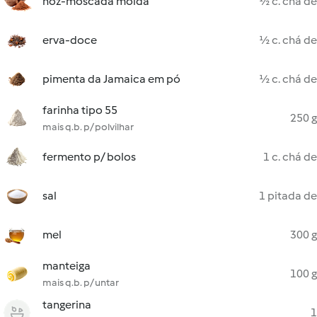
noz-moscada moída
½ c. chá de
erva-doce
½ c. chá de
pimenta da Jamaica em pó
½ c. chá de
farinha tipo 55
250 g
mais q.b. p/ polvilhar
fermento p/ bolos
1 c. chá de
sal
1 pitada de
mel
300 g
manteiga
100 g
mais q.b. p/ untar
tangerina
1