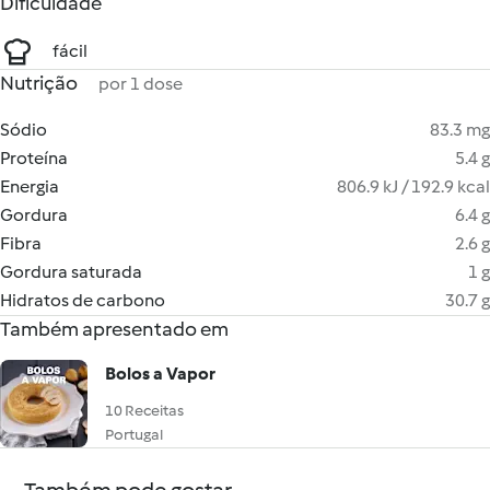
Dificuldade
fácil
Nutrição
por 1 dose
Sódio
83.3 mg
Proteína
5.4 g
Energia
806.9 kJ / 192.9 kcal
Gordura
6.4 g
Fibra
2.6 g
Gordura saturada
1 g
Hidratos de carbono
30.7 g
Também apresentado em
Bolos a Vapor
10 Receitas
Portugal