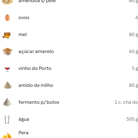
amêndoa s/ pele
60 g
ovos
4
mel
80 g
açúcar amarelo
60 g
vinho do Porto
5 g
amido de milho
80 g
fermento p/ bolos
1 c. chá de
água
500 g
Pera