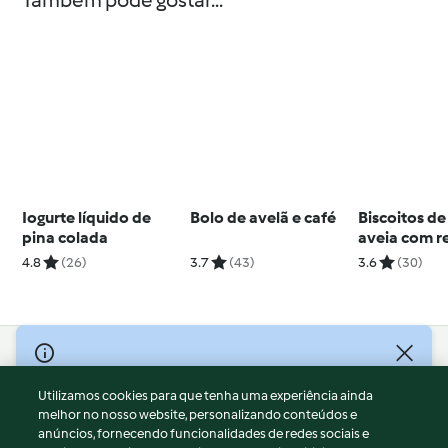
Também pode gostar...
Iogurte líquido de
Bolo de avelã e café
Biscoitos d
pina colada
aveia com r
4.8
(26)
3.7
(43)
3.6
(30)
© Copyright 2026
Utilizamos cookies para que tenha uma experiência ainda
Termos de Utilização
melhor no nosso website, personalizando conteúdos e
Aviso sobre Proteção de Dados
anúncios, fornecendo funcionalidades de redes sociais e