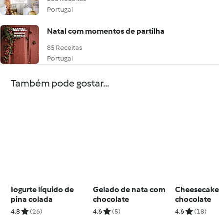
Portugal
Natal com momentos de partilha
85 Receitas
Portugal
Também pode gostar...
Iogurte líquido de
Gelado de nata com
Cheesecake
pina colada
chocolate
chocolate
4.8
(26)
4.6
(5)
4.6
(18)