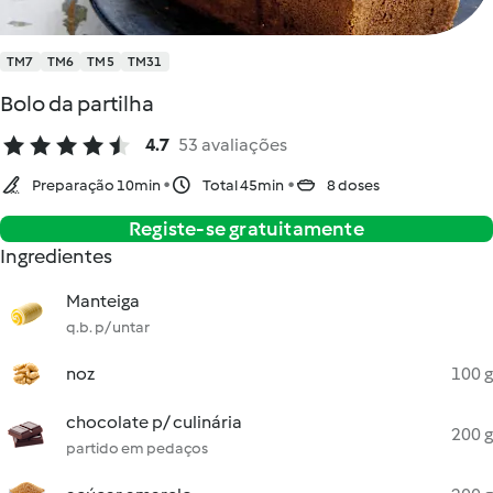
TM7
TM6
TM5
TM31
Bolo da partilha
4.7
53 avaliações
Preparação 10min
Total 45min
8 doses
Registe-se gratuitamente
Ingredientes
Manteiga
q.b. p/ untar
noz
100 g
chocolate p/ culinária
200 g
partido em pedaços