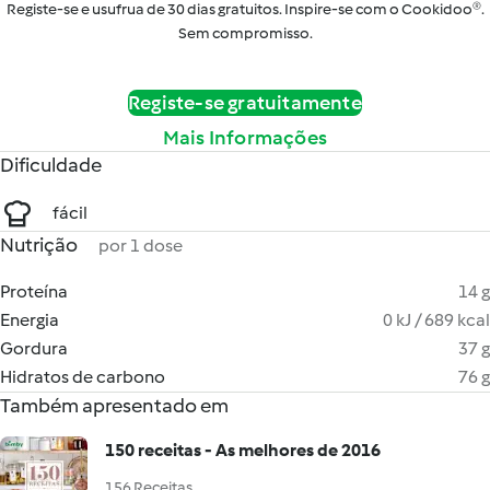
Registe-se e usufrua de 30 dias gratuitos. Inspire-se com o Cookidoo®.
Sem compromisso.
Registe-se gratuitamente
Mais Informações
Dificuldade
fácil
Nutrição
por 1 dose
Proteína
14 g
Energia
0 kJ / 689 kcal
Gordura
37 g
Hidratos de carbono
76 g
Também apresentado em
150 receitas - As melhores de 2016
156 Receitas