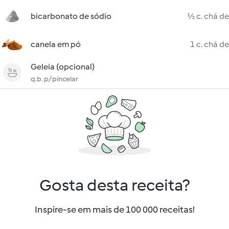
bicarbonato de sódio
½ c. chá de
canela em pó
1 c. chá de
Geleia (opcional)
q.b. p/ pincelar
Gosta desta receita?
Inspire-se em mais de 100 000 receitas!