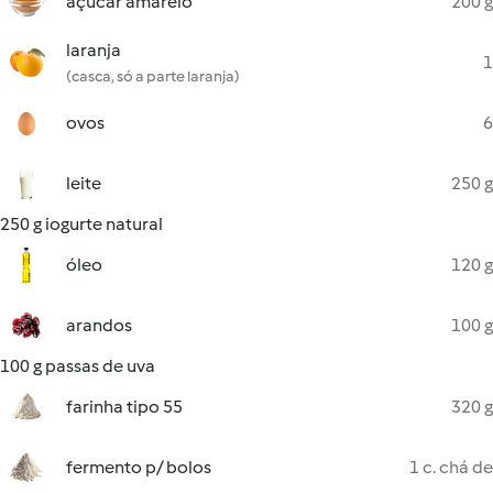
açúcar amarelo
200 g
laranja
1
(casca, só a parte laranja)
ovos
6
leite
250 g
250 g iogurte natural
óleo
120 g
arandos
100 g
100 g passas de uva
farinha tipo 55
320 g
fermento p/ bolos
1 c. chá de