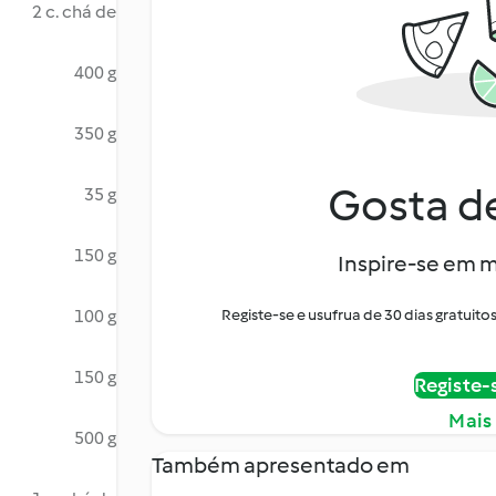
2 c. chá de
400 g
350 g
Gosta de
35 g
150 g
Inspire-se em m
100 g
Registe-se e usufrua de 30 dias gratui
150 g
Registe-
Mais
500 g
Também apresentado em