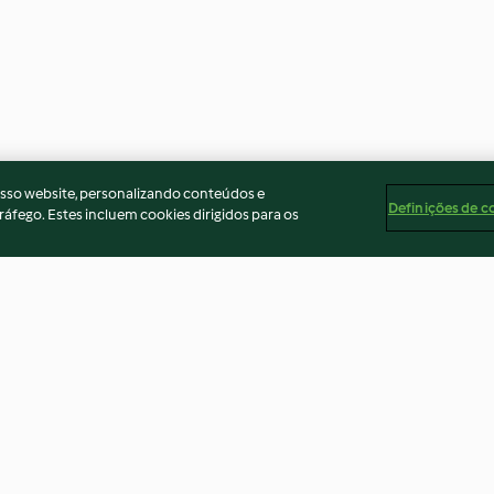
osso website, personalizando conteúdos e
Definições de c
ráfego. Estes incluem cookies dirigidos para os
Sopa de abóbora e hortelã
Papa de aveia 
3.7
(35)
4.3
(69)