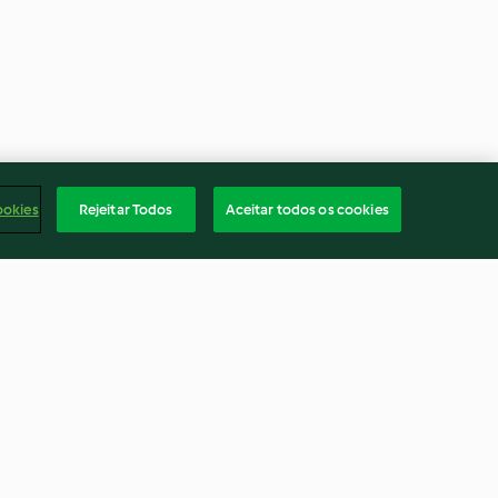
ookies
Rejeitar Todos
Aceitar todos os cookies
com manga
Empadão de arroz
4.4
(112)