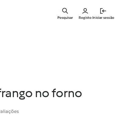
Saltar
para
Pesquisar
Registo
Iniciar sessão
o
conteúdo
principal
 frango no forno
valiações