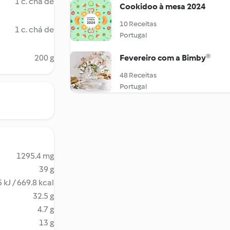
1 c. chá de
Cookidoo à mesa 2024
10 Receitas
1 c. chá de
Portugal
200 g
Fevereiro com a Bimby®
48 Receitas
Portugal
1295.4 mg
39 g
 kJ / 669.8 kcal
32.5 g
4.7 g
13 g