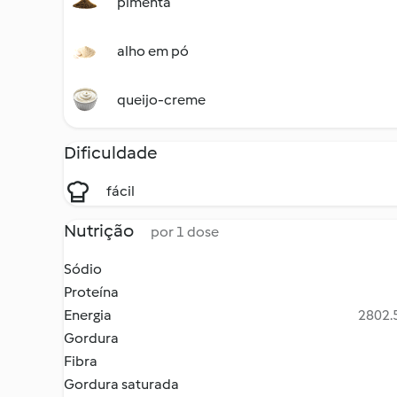
pimenta
alho em pó
queijo-creme
Dificuldade
fácil
Nutrição
por 1 dose
Sódio
Proteína
Energia
2802.5
Gordura
Fibra
Gordura saturada