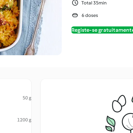
Total 35min
6 doses
Registe-se gratuitament
50 g
1200 g