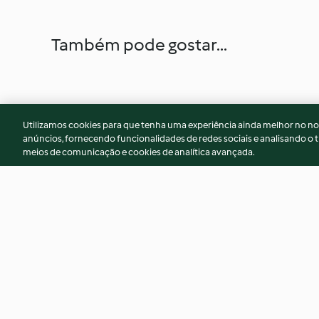
Também pode gostar...
Utilizamos cookies para que tenha uma experiência ainda melhor no n
anúncios, fornecendo funcionalidades de redes sociais e analisando o t
meios de comunicação e cookies de analítica avançada.
Filetes de peixe com arroz
Arroz de frango
malandro de cenoura
3.8
(216)
3.4
(107)