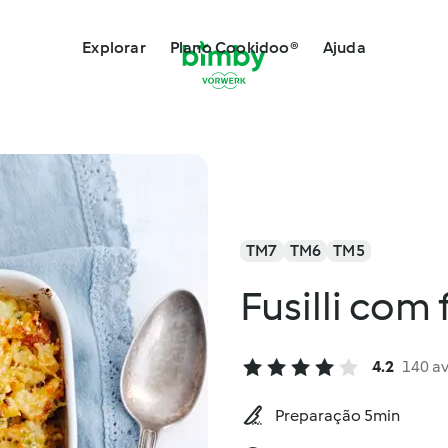
Explorar
Plano Cookidoo®
Ajuda
TM7
TM6
TM5
Fusilli com
4.2
140 a
Preparação 5min