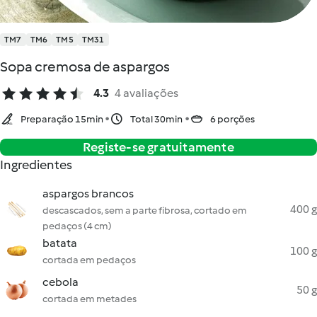
TM7
TM6
TM5
TM31
Sopa cremosa de aspargos
4.3
4 avaliações
Preparação 15min
Total 30min
6 porções
Registe-se gratuitamente
Ingredientes
aspargos brancos
400 g
descascados, sem a parte fibrosa, cortado em
pedaços (4 cm)
batata
100 g
cortada em pedaços
cebola
50 g
cortada em metades