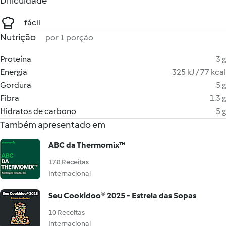
Dificuldade
fácil
Nutrição
por 1 porção
Proteína
3 g
Energia
325 kJ / 77 kcal
Gordura
5 g
Fibra
1.3 g
Hidratos de carbono
5 g
Também apresentado em
ABC da Thermomix™
178 Receitas
Internacional
Seu Cookidoo® 2025 - Estrela das Sopas
10 Receitas
Internacional