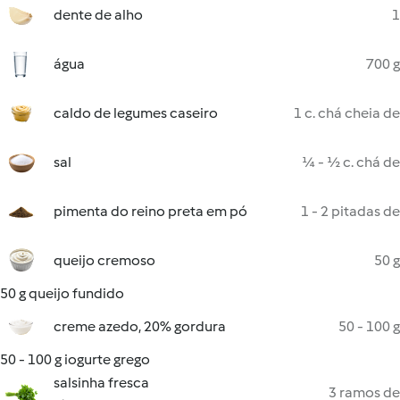
dente de alho
1
água
700 g
caldo de legumes caseiro
1 c. chá cheia de
sal
¼ - ½ c. chá de
pimenta do reino preta em pó
1 - 2 pitadas de
queijo cremoso
50 g
50 g queijo fundido
creme azedo, 20% gordura
50 - 100 g
50 - 100 g iogurte grego
salsinha fresca
3 ramos de