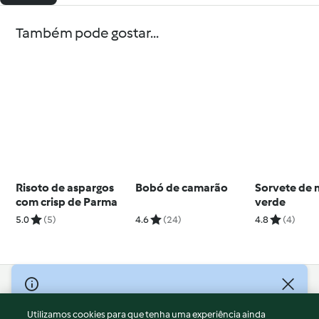
Também pode gostar...
Risoto de aspargos
Bobó de camarão
Sorvete de 
com crisp de Parma
verde
5.0
(5)
4.6
(24)
4.8
(4)
© Copyright 2026
Utilizamos cookies para que tenha uma experiência ainda
Termos de Utilização