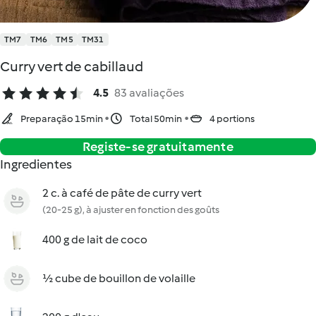
TM7
TM6
TM5
TM31
Curry vert de cabillaud
4.5
83 avaliações
Preparação 15min
Total 50min
4 portions
Registe-se gratuitamente
Ingredientes
2 c. à café de pâte de curry vert
(20-25 g), à ajuster en fonction des goûts
400 g de lait de coco
½ cube de bouillon de volaille