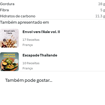
Gordura
28 g
Fibra
5 g
Hidratos de carbono
21.3 g
Também apresentado em
Envol vers l'Asie vol. II
17 Receitas
França
Escapade Thaïlande
10 Receitas
França
Também pode gostar...