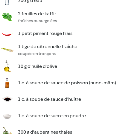
200 g d'eau
2 feuilles de kaffir
fraîches ou surgelées
1 petit piment rouge frais
1 tige de citronnelle fraîche
coupée en tronçons
10 g d'huile d'olive
1 c. à soupe de sauce de poisson (nuoc-mâm)
1 c. à soupe de sauce d'huître
1 c. à soupe de sucre en poudre
300 g d'aubergines thaïes