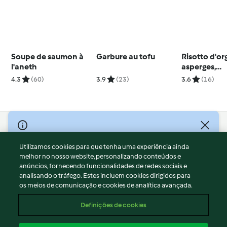
Soupe de saumon à
Garbure au tofu
Risotto d'or
l'aneth
asperges,
mascarpone
4.3
(60)
3.9
(23)
3.6
(16)
parmesan
© Copyright 2026
Utilizamos cookies para que tenha uma experiência ainda
Termos de Utilização
melhor no nosso website, personalizando conteúdos e
Aviso sobre Proteção de Dados
anúncios, fornecendo funcionalidades de redes sociais e
Aviso
analisando o tráfego. Estes incluem cookies dirigidos para
os meios de comunicação e cookies de analítica avançada.
Apoio legal
Cookies
Definições de cookies
Conteúdo do relatório