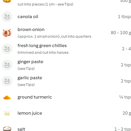
500 g
cut into pieces (1 cm - see Tips)
canola oil
1 tbsp
brown onion
80 - 100 g
(approx. 1 small onion), cut into quarters
fresh long green chillies
2 - 4
trimmed and cut into halves
ginger paste
2 tsp
(see Tips)
garlic paste
2 tsp
(see Tips)
ground turmeric
¼ tsp
lemon juice
20 g
salt
1 - 2 tsp