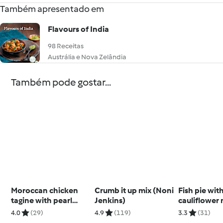
Também apresentado em
Flavours of India
98 Receitas
Austrália e Nova Zelândia
Também pode gostar...
Moroccan chicken
Crumb it up mix (Noni
Fish pie wit
tagine with pearl
Jenkins)
cauliflower
couscous
4.0
(29)
4.9
(119)
3.3
(31)