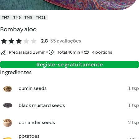
TM7
TM6
TM5
TM31
Bombay aloo
2.8
35 avaliações
Preparação 15min
Total 40min
4 portions
Registe-se gratuitamente
Ingredientes
cumin seeds
1 tsp
black mustard seeds
1 tsp
coriander seeds
2 tsp
potatoes