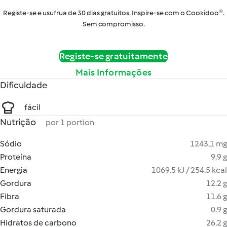
Registe-se e usufrua de 30 dias gratuitos. Inspire-se com o Cookidoo®.
Sem compromisso.
Registe-se gratuitamente
Mais Informações
Dificuldade
fácil
Nutrição
por 1 portion
Sódio
1243.1 mg
Proteína
9.9 g
Energia
1069.5 kJ / 254.5 kcal
Gordura
12.2 g
Fibra
11.6 g
Gordura saturada
0.9 g
Hidratos de carbono
26.2 g