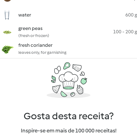
water
600 g
green peas
100 - 200 g
(fresh or frozen)
fresh coriander
leaves only, for garnishing
Gosta desta receita?
Inspire-se em mais de 100 000 receitas!