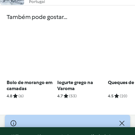
Portugal
Também pode gostar...
Bolo de morango em
Iogurte grego na
Queques de 
camadas
Varoma
4.8
(6)
4.7
(53)
4.5
(20)
© Copyright 2026