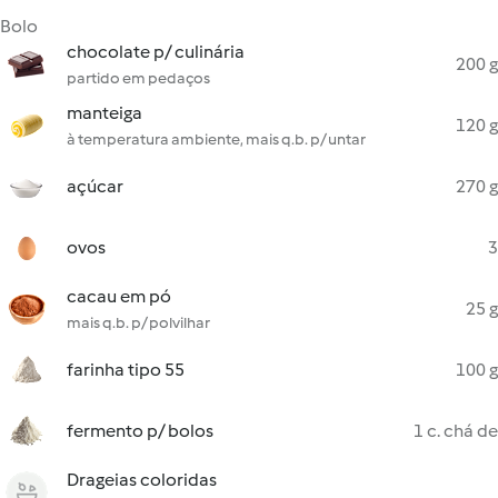
Bolo
chocolate p/ culinária
200 g
partido em pedaços
manteiga
120 g
à temperatura ambiente, mais q.b. p/ untar
açúcar
270 g
ovos
3
cacau em pó
25 g
mais q.b. p/ polvilhar
farinha tipo 55
100 g
fermento p/ bolos
1 c. chá de
Drageias coloridas