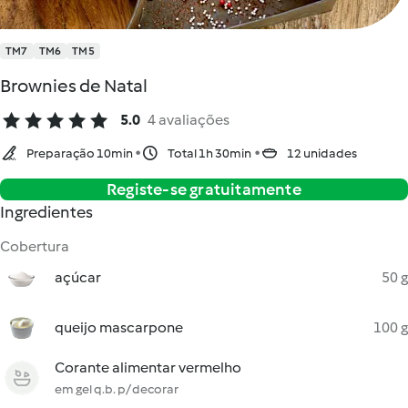
TM7
TM6
TM5
Brownies de Natal
5.0
4 avaliações
Preparação 10min
Total 1h 30min
12 unidades
Registe-se gratuitamente
Ingredientes
Cobertura
açúcar
50 g
queijo mascarpone
100 g
Corante alimentar vermelho
em gel q.b. p/ decorar