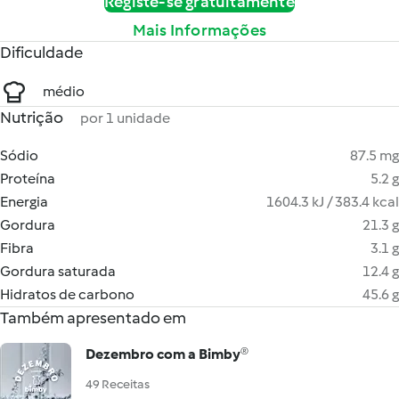
Registe-se gratuitamente
Mais Informações
Dificuldade
médio
Nutrição
por 1 unidade
Sódio
87.5 mg
Proteína
5.2 g
Energia
1604.3 kJ / 383.4 kcal
Gordura
21.3 g
Fibra
3.1 g
Gordura saturada
12.4 g
Hidratos de carbono
45.6 g
Também apresentado em
Dezembro com a Bimby®
49 Receitas