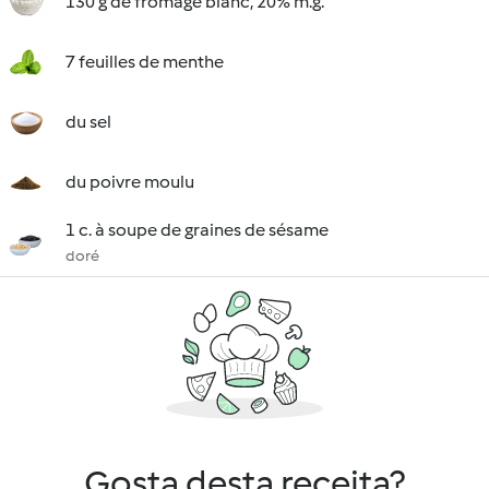
130 g de fromage blanc, 20% m.g.
7 feuilles de menthe
du sel
du poivre moulu
1 c. à soupe de graines de sésame
doré
Gosta desta receita?