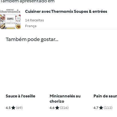
Também apresentado em
Cuisiner avec Thermomix Soupes & entrées
14 Receitas
França
Também pode gostar...
Sauce à l'oseille
Minicannelés au
Pain de sa
chorizo
4.5
(69)
4.6
(216)
4.7
(112)