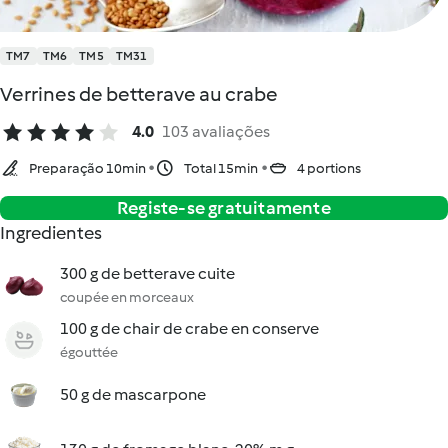
TM7
TM6
TM5
TM31
Verrines de betterave au crabe
4.0
103 avaliações
Preparação 10min
Total 15min
4 portions
Registe-se gratuitamente
Ingredientes
300 g de betterave cuite
coupée en morceaux
100 g de chair de crabe en conserve
égouttée
50 g de mascarpone