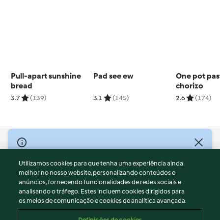
Pull-apart sunshine
Pad see ew
One pot pas
bread
chorizo
3.7
(139)
3.1
(145)
2.6
(174)
© Copyright 2026
Utilizamos cookies para que tenha uma experiência ainda
Termos de Utilização
melhor no nosso website, personalizando conteúdos e
Aviso sobre Proteção de Dados
anúncios, fornecendo funcionalidades de redes sociais e
Aviso
analisando o tráfego. Estes incluem cookies dirigidos para
os meios de comunicação e cookies de analítica avançada.
Apoio legal
Cookies
Definições de cookies