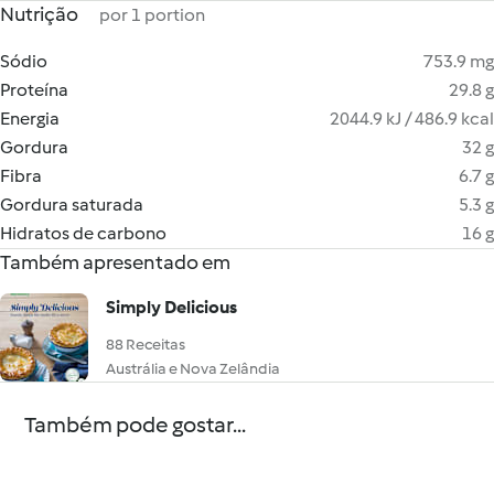
Nutrição
por 1 portion
Sódio
753.9 mg
Proteína
29.8 g
Energia
2044.9 kJ / 486.9 kcal
Gordura
32 g
Fibra
6.7 g
Gordura saturada
5.3 g
Hidratos de carbono
16 g
Também apresentado em
Simply Delicious
88 Receitas
Austrália e Nova Zelândia
Também pode gostar...