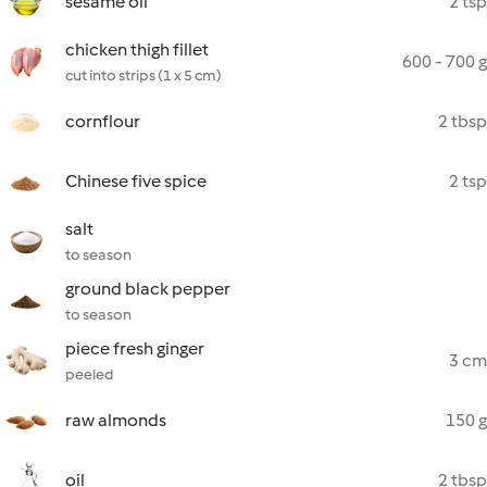
sesame oil
2 tsp
chicken thigh fillet
600 - 700 g
cut into strips (1 x 5 cm)
cornflour
2 tbsp
Chinese five spice
2 tsp
salt
to season
ground black pepper
to season
piece fresh ginger
3 cm
peeled
raw almonds
150 g
oil
2 tbsp