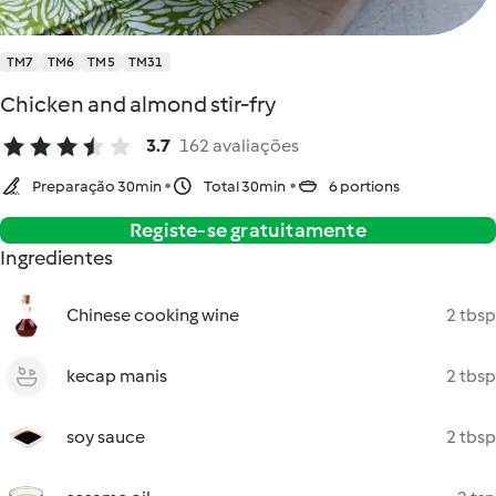
TM7
TM6
TM5
TM31
Chicken and almond stir-fry
3.7
162 avaliações
Preparação 30min
Total 30min
6 portions
Registe-se gratuitamente
Ingredientes
Chinese cooking wine
2 tbsp
kecap manis
2 tbsp
soy sauce
2 tbsp