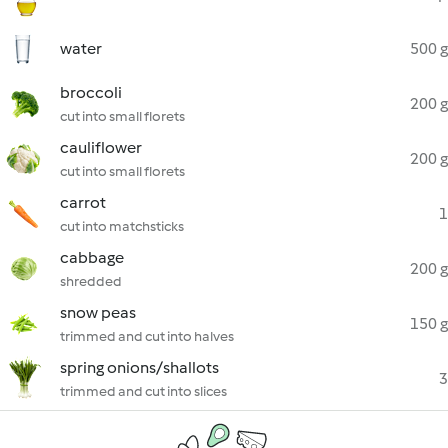
water
500 g
broccoli
200 g
cut into small florets
cauliflower
200 g
cut into small florets
carrot
1
cut into matchsticks
cabbage
200 g
shredded
snow peas
150 g
trimmed and cut into halves
spring onions/shallots
3
trimmed and cut into slices