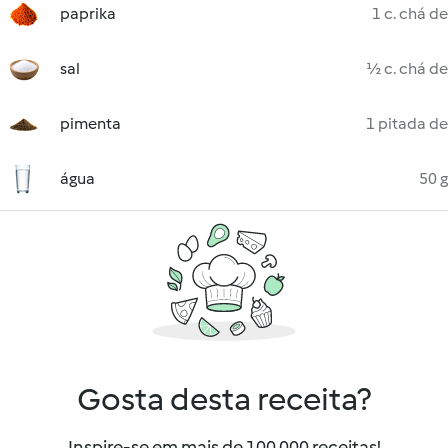
paprika
1 c. chá de
sal
½ c. chá de
pimenta
1 pitada de
água
50 g
Gosta desta receita?
Inspire-se em mais de 100 000 receitas!