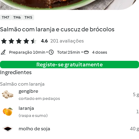
TM7
TM6
TM5
Salmão com laranja e cuscuz de brócolos
4.6
201 avaliações
Preparação 10min
Total 25min
4 doses
Registe-se gratuitamente
Ingredientes
Salmão com laranja
gengibre
5 g
cortado em pedaços
laranja
1
(raspa e sumo)
molho de soja
40 g