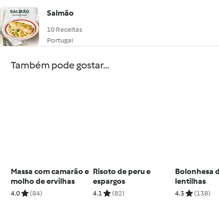
Salmão
10 Receitas
Portugal
Também pode gostar...
Massa com camarão e
Risoto de peru e
Bolonhesa 
molho de ervilhas
espargos
lentilhas
4.0
(84)
4.1
(82)
4.3
(138)