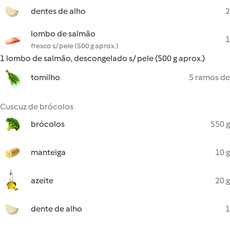
dentes de alho
2
lombo de salmão
1
fresco s/ pele (500 g aprox.)
1 lombo de salmão, descongelado s/ pele (500 g aprox.)
tomilho
5 ramos de
Cuscuz de brócolos
brócolos
550 g
manteiga
10 g
azeite
20 g
dente de alho
1