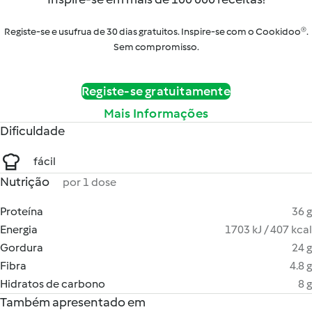
Registe-se e usufrua de 30 dias gratuitos. Inspire-se com o Cookidoo®.
Sem compromisso.
Registe-se gratuitamente
Mais Informações
Dificuldade
fácil
Nutrição
por 1 dose
Proteína
36 g
Energia
1703 kJ / 407 kcal
Gordura
24 g
Fibra
4.8 g
Hidratos de carbono
8 g
Também apresentado em