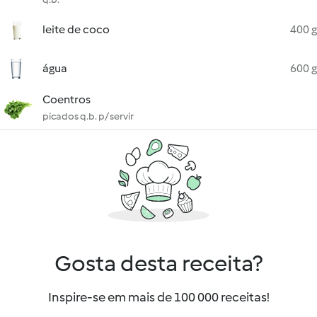
leite de coco
400 g
água
600 g
Coentros
picados q.b. p/ servir
Gosta desta receita?
Inspire-se em mais de 100 000 receitas!