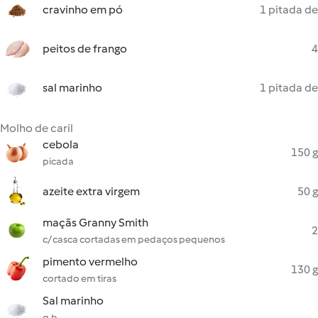
cravinho em pó
1 pitada de
peitos de frango
4
sal marinho
1 pitada de
Molho de caril
cebola
150 g
picada
azeite extra virgem
50 g
maçãs Granny Smith
2
c/ casca cortadas em pedaços pequenos
pimento vermelho
130 g
cortado em tiras
Sal marinho
q.b.