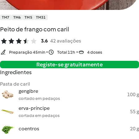
TM7
TM6
TM5
TM31
Peito de frango com caril
3.6
42 avaliações
Preparação 45min
Total 12h
4 doses
Registe-se gratuitamente
Ingredientes
Pasta de caril
gengibre
100 g
cortado em pedaços
erva-príncipe
55 g
cortada em pedaços
coentros
20 g