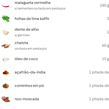
malagueta vermelha
240 g
s/ sementes cortada em pedaços
folhas de lima kaffir
3
dente de alho
1
s/ gérmen
chalota
60 g
cortada em pedaços
óleo de coco
15 g
açafrão-da-índia
1 pitada de
cominhos em pó
1 pitada de
noz-moscada
1 pitada de