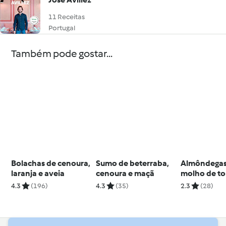
11 Receitas
Portugal
Também pode gostar...
Bolachas de cenoura,
Sumo de beterraba,
Almôndega
laranja e aveia
cenoura e maçã
molho de t
4.3
(196)
4.3
(35)
2.3
(28)