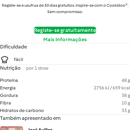
Registe-se e usufrua de 30 dias gratuitos. Inspire-se com o Cookidoo®.
Sem compromisso.
Registe-se gratuitamente
Mais Informações
Dificuldade
fácil
Nutrição
por 1 dose
Proteína
48 g
Energia
2756 kJ / 659 kcal
Gordura
38 g
Fibra
10 g
Hidratos de carbono
33 g
Também apresentado em
José Avillez