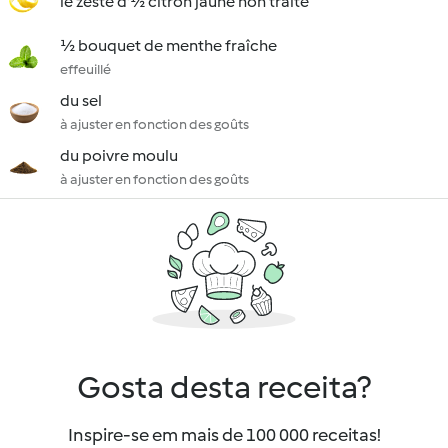
le zeste d'½ citron jaune non traité
½ bouquet de menthe fraîche
effeuillé
du sel
à ajuster en fonction des goûts
du poivre moulu
à ajuster en fonction des goûts
Gosta desta receita?
Inspire-se em mais de 100 000 receitas!