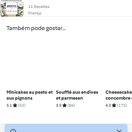
11 Receitas
França
Também pode gostar...
Minicakes au pesto et
Soufflé aux endives
Cheesecak
aux pignons
et parmesan
concombre e
3.1
(53)
3.5
(86)
4.3
(172)