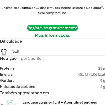
Registe-se e usufrua de 30 dias gratuitos. Inspire-se com o Cookidoo®.
Sem compromisso.
Registe-se gratuitamente
Mais Informações
Dificuldade
fácil
Nutrição
por 1 portion
Proteína
28 g
Energia
451 kJ / 106 kcal
Gordura
9 g
Hidratos de carbono
4 g
Também apresentado em
Larousse cuisiner light – Apéritifs et entrées