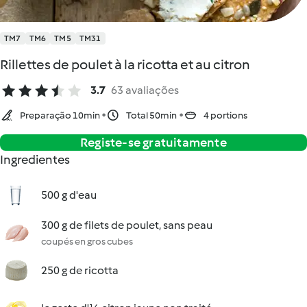
TM7
TM6
TM5
TM31
Rillettes de poulet à la ricotta et au citron
3.7
63 avaliações
Preparação 10min
Total 50min
4 portions
Registe-se gratuitamente
Ingredientes
500 g d'eau
300 g de filets de poulet, sans peau
coupés en gros cubes
250 g de ricotta