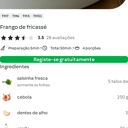
TM7
TM6
TM5
TM31
Frango de fricassé
3.5
28 avaliações
Preparação 5min
Total 30min
4 porções
Registe-se gratuitamente
Ingredientes
salsinha fresca
5 talos de
somente as folhas
cebola
250 g
dentes de alho
3