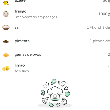
azeite
30 g
frango
1000 g
limpo cortado em pedaços
sal
1 ½ c. chá de
pimenta
1 pitada de
gemas de ovos
2
limão
1
só o suco