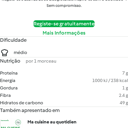
Sem compromisso.
Registe-se gratuitamente
Mais Informações
Dificuldade
médio
Nutrição
por 1 morceau
Proteína
7 g
Energia
1000 kJ / 238 kcal
Gordura
1 g
Fibra
2.4 g
Hidratos de carbono
49 g
Também apresentado em
Ma cuisine au quotidien