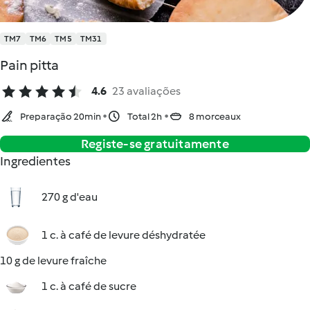
TM7
TM6
TM5
TM31
Pain pitta
4.6
23 avaliações
Preparação 20min
Total 2h
8 morceaux
Registe-se gratuitamente
Ingredientes
270 g d'eau
1 c. à café de levure déshydratée
10 g de levure fraîche
1 c. à café de sucre