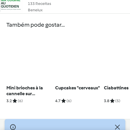
133 Receitas
Benelux
Também pode gostar...
Mini brioches à la
Cupcakes "cerveaux"
Ciabattines
cannelle sur
bâtonnet
3.2
(6)
4.7
(6)
3.8
(5)
© Copyright 2026