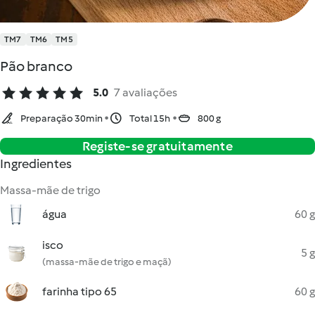
TM7
TM6
TM5
Pão branco
5.0
7 avaliações
Preparação 30min
Total 15h
800 g
Registe-se gratuitamente
Ingredientes
Massa-mãe de trigo
água
60 g
isco
5 g
(massa-mãe de trigo e maçã)
farinha tipo 65
60 g