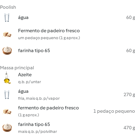
Poolish
água
60 g
Fermento de padeiro fresco
um pedaço pequeno (1 g aprox.)
farinha tipo 65
60 g
Massa principal
Azeite
q.b. p/ untar
água
270 g
fria, mais q.b. p/ vapor
fermento de padeiro fresco
1 pedaço pequeno
(1 g aprox.)
farinha tipo 65
470 g
mais q.b. p/ polvilhar