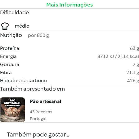
Mais Informações
Dificuldade
médio
Nutrição
por 800 g
Proteína
63 g
Energia
8713 kJ / 2114 kcal
Gordura
7 g
Fibra
21.1 g
Hidratos de carbono
426 g
Também apresentado em
Pão artesanal
43 Receitas
Portugal
Também pode gostar...