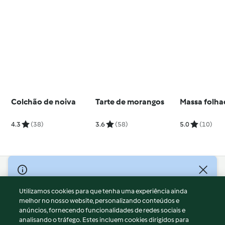
Colchão de noiva
Tarte de morangos
Massa folh
4.3
(38)
3.6
(58)
5.0
(10)
© Copyright 2026
Utilizamos cookies para que tenha uma experiência ainda
Termos de Utilização
melhor no nosso website, personalizando conteúdos e
Aviso sobre Proteção de Dados
anúncios, fornecendo funcionalidades de redes sociais e
Aviso
analisando o tráfego. Estes incluem cookies dirigidos para