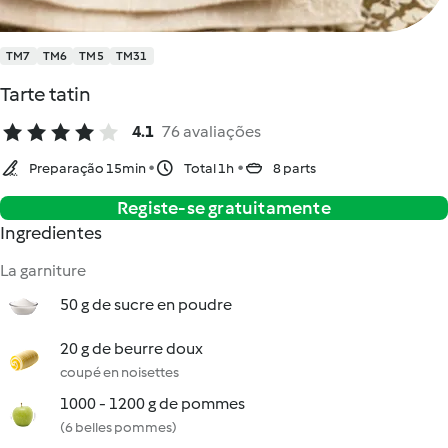
TM7
TM6
TM5
TM31
Tarte tatin
4.1
76 avaliações
Preparação 15min
Total 1h
8 parts
Registe-se gratuitamente
Ingredientes
La garniture
50 g de sucre en poudre
20 g de beurre doux
coupé en noisettes
1000 - 1200 g de pommes
(6 belles pommes)