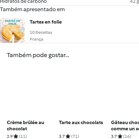
Hidratos de carbono
42 g
Também apresentado em
Tartes en folie
10 Receitas
França
Também pode gostar...
Crème brûlée au
Tarte aux chocolats
Gâteau cho
chocolat
comme un s
2.9
(11)
3.7
(71)
3.7
(16)