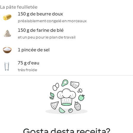
La pâte feuilletée
150 g de beurre doux
préalablement congelé en morceaux
150 g de farine de blé
et un peu pour le plan de travail
1 pincée de sel
75 g d'eau
très froide
Gosta desta receita?