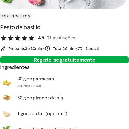
TM7
TM6
TM5
Pesto de basilic
4.9
31 avaliações
Preparação 10min
Total 10min
1 bocal
Registe-se gratuitamente
Ingredientes
80 g de parmesan
en morceaux
30 g de pignons de pin
1 gousse d'ail (opcional)