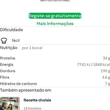
Sem compromisso.
Registe-se gratuitamente
Mais Informações
Dificuldade
fácil
Nutrição
por 1 bocal
Proteína
34 g
Energia
7741 kJ / 1848 kcal
Gordura
190 g
Fibra
4.6 g
Hidratos de carbono
7 g
Também apresentado em
Recette choisie
18 Receitas