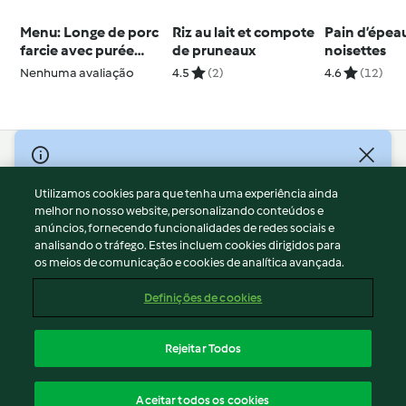
Menu: Longe de porc
Riz au lait et compote
Pain d’épea
farcie avec purée
de pruneaux
noisettes
panais-carottes et de
Nenhuma avaliação
4.5
(2)
4.6
(12)
kouglof mandarine
© Copyright 2026
Utilizamos cookies para que tenha uma experiência ainda
Termos de Utilização
melhor no nosso website, personalizando conteúdos e
Aviso sobre Proteção de Dados
anúncios, fornecendo funcionalidades de redes sociais e
Aviso
analisando o tráfego. Estes incluem cookies dirigidos para
os meios de comunicação e cookies de analítica avançada.
Apoio legal
Cookies
Definições de cookies
Conteúdo do relatório
Rescisão do contrato
Rejeitar Todos
Declaração de acessibilidade
Português
Aceitar todos os cookies