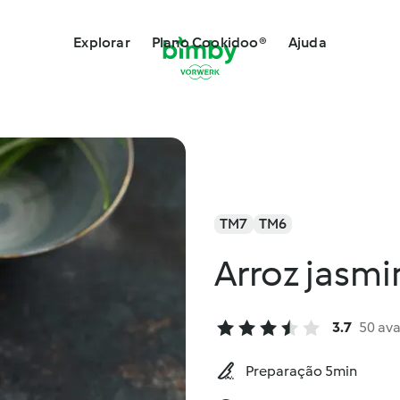
Explorar
Plano Cookidoo®
Ajuda
TM7
TM6
Arroz jasmi
3.7
50 ava
Preparação 5min