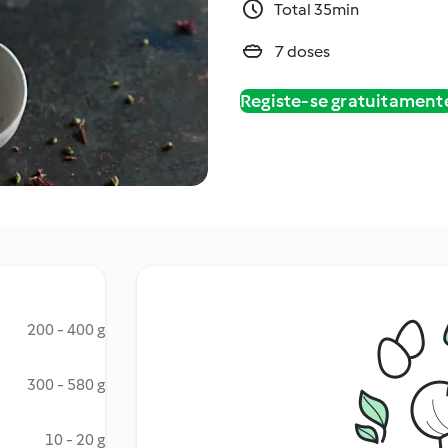
Total 35min
7 doses
Registe-se gratuitament
200 - 400 g
300 - 580 g
10 - 20 g