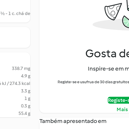
½ - 1 c. chá de
Gosta de
Inspire-se em m
338.7 mg
4.9 g
Registe-se e usufrua de 30 dias gratui
 kJ / 274.3 kcal
3.3 g
1 g
Registe-
0.3 g
Mais
55.4 g
Também apresentado em