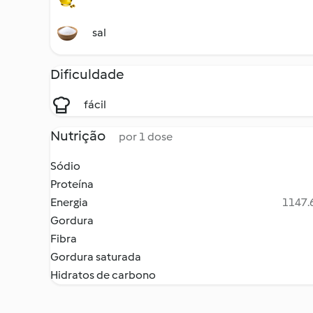
sal
Dificuldade
fácil
Nutrição
por 1 dose
Sódio
Proteína
Energia
1147.6
Gordura
Fibra
Gordura saturada
Hidratos de carbono