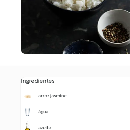
Ingredientes
arroz jasmine
água
azeite