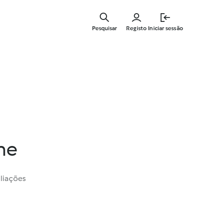
Saltar
para
Pesquisar
Registo
Iniciar sessão
o
conteúdo
principal
ne
liações