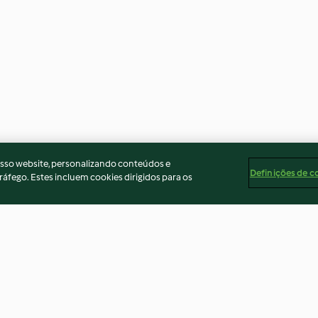
osso website, personalizando conteúdos e
Definições de c
ráfego. Estes incluem cookies dirigidos para os
 e açafrão
Mistura clássica de especiarias
Margarita de vo
para pão, trituração ligeira