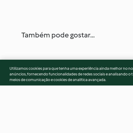
Também pode gostar...
Utilizamos cookies para que tenha uma experiência ainda melhor no n
anúncios, fornecendo funcionalidades de redes sociais e analisando o t
meios de comunicação e cookies de analítica avançada.
Omelete de espinafres e
Risoto de espargos
presunto