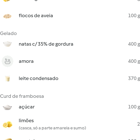
flocos de aveia
100 g
Gelado
natas c/ 35% de gordura
400 g
amora
400 g
leite condensado
370 g
Curd de framboesa
açúcar
100 g
limões
2
(casca, só a parte amarela e sumo)