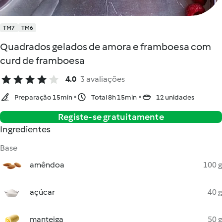
TM7
TM6
Quadrados gelados de amora e framboesa com
curd de framboesa
4.0
3 avaliações
Preparação 15min
Total 8h 15min
12 unidades
Registe-se gratuitamente
Ingredientes
Base
amêndoa
100 g
açúcar
40 g
manteiga
50 g