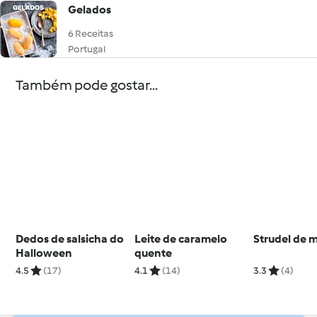
Gelados
6 Receitas
Portugal
Também pode gostar...
Dedos de salsicha do
Leite de caramelo
Strudel de 
Halloween
quente
4.5
(17)
4.1
(14)
3.3
(4)