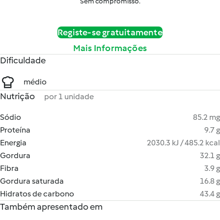
Sem compromisso.
Registe-se gratuitamente
Mais Informações
Dificuldade
médio
Nutrição
por 1 unidade
Sódio
85.2 mg
Proteína
9.7 g
Energia
2030.3 kJ / 485.2 kcal
Gordura
32.1 g
Fibra
3.9 g
Gordura saturada
16.8 g
Hidratos de carbono
43.4 g
Também apresentado em