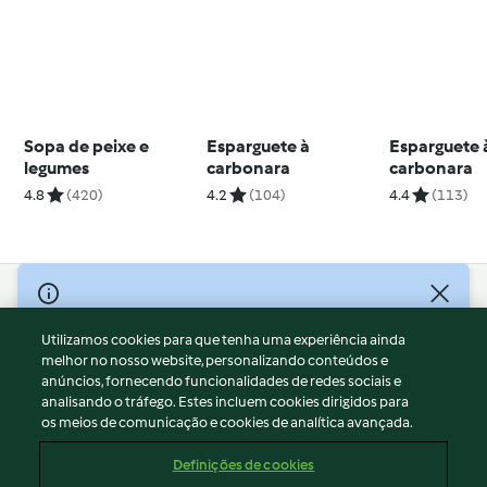
Sopa de peixe e
Esparguete à
Esparguete 
legumes
carbonara
carbonara
4.8
(420)
4.2
(104)
4.4
(113)
© Copyright 2026
Utilizamos cookies para que tenha uma experiência ainda
Termos de Utilização
melhor no nosso website, personalizando conteúdos e
Aviso sobre Proteção de Dados
anúncios, fornecendo funcionalidades de redes sociais e
Aviso
analisando o tráfego. Estes incluem cookies dirigidos para
os meios de comunicação e cookies de analítica avançada.
Apoio legal
Cookies
Definições de cookies
Conteúdo do relatório