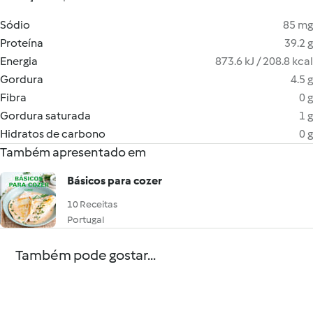
Sódio
85 mg
Proteína
39.2 g
Energia
873.6 kJ / 208.8 kcal
Gordura
4.5 g
Fibra
0 g
Gordura saturada
1 g
Hidratos de carbono
0 g
Também apresentado em
Básicos para cozer
10 Receitas
Portugal
Também pode gostar...