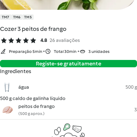
TM7
TM6
TM5
Cozer 3 peitos de frango
4.8
26 avaliações
Preparação 5min
Total 30min
3 unidades
Registe-se gratuitamente
Ingredientes
água
500 g
500 g caldo de galinha líquido
peitos de frango
3
(500 g aprox.)