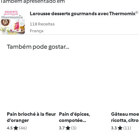
Também apresentado em
Larousse desserts gourmands avec Thermomix®
118 Receitas
França
Também pode gostar...
Pain brioché à la fleur
Pain d'épices,
Gâteau moe
d'oranger
compotée
ricotta, citr
mandarines-
framboises
4.5
(46)
3.7
(3)
3.3
(11)
gingembre et
chantilly vanille