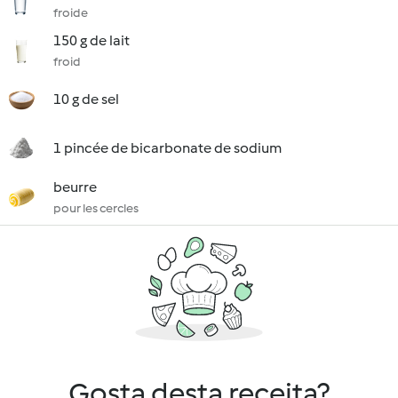
froide
150 g de lait
froid
10 g de sel
1 pincée de bicarbonate de sodium
beurre
pour les cercles
Gosta desta receita?