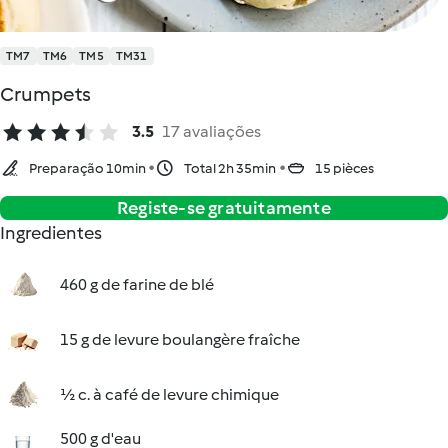
TM7
TM6
TM5
TM31
Crumpets
3.5
17 avaliações
Preparação 10min
Total 2h 35min
15 pièces
Registe-se gratuitamente
Ingredientes
460 g de farine de blé
15 g de levure boulangère fraîche
½ c. à café de levure chimique
500 g d'eau