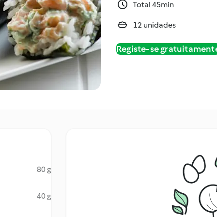
Total 45min
12 unidades
Registe-se gratuitament
80 g
40 g