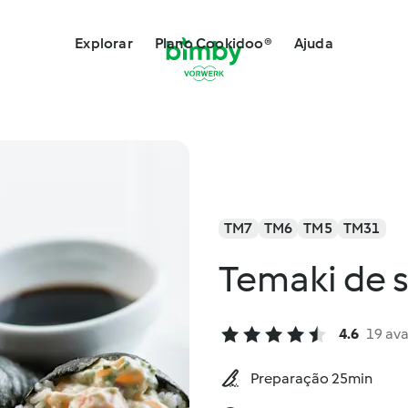
Explorar
Plano Cookidoo®
Ajuda
TM7
TM6
TM5
TM31
Temaki de 
4.6
19 ava
Preparação 25min