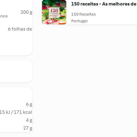
150 receitas - As melhores de
200 g
150 Receitas
enos
Portugal
6 folhas de
6 g
15 kJ / 171 kcal
4 g
27 g