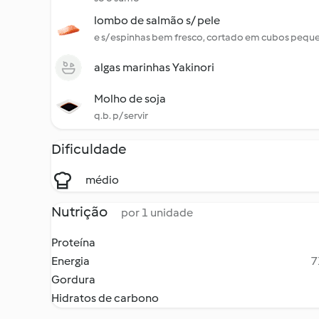
lombo de salmão s/ pele
e s/ espinhas bem fresco, cortado em cubos pequ
algas marinhas Yakinori
Molho de soja
q.b. p/ servir
Dificuldade
médio
Nutrição
por 1 unidade
Proteína
Energia
7
Gordura
Hidratos de carbono