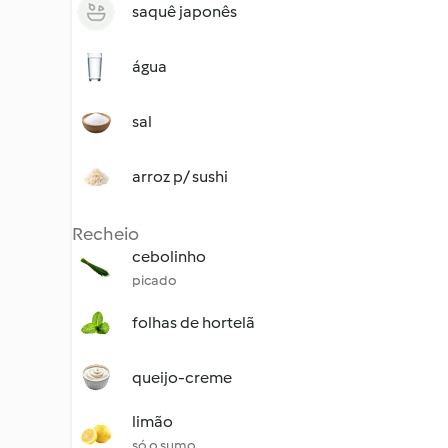
saquê japonês
água
sal
arroz p/ sushi
Recheio
cebolinho
picado
folhas de hortelã
queijo-creme
limão
só o sumo