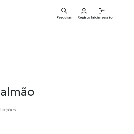
Saltar
para
Pesquisar
Registo
Iniciar sessão
o
conteúdo
principal
salmão
liações