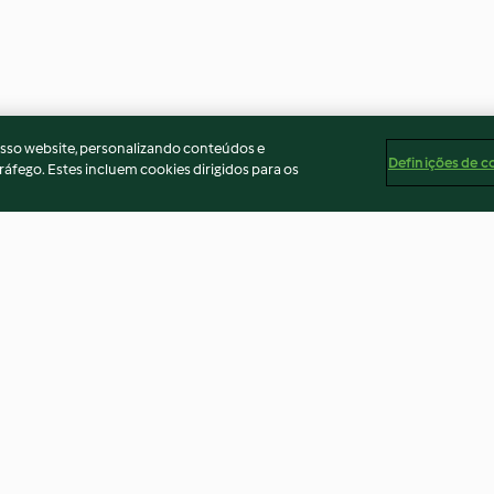
osso website, personalizando conteúdos e
Definições de c
ráfego. Estes incluem cookies dirigidos para os
cebolinho
Creme de batata-doce
Moqueca de ca
4.6
(57)
4.3
(41)