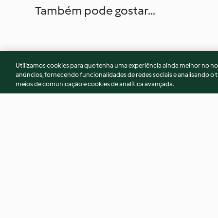
Também pode gostar...
Utilizamos cookies para que tenha uma experiência ainda melhor no n
anúncios, fornecendo funcionalidades de redes sociais e analisando o t
meios de comunicação e cookies de analítica avançada.
Sorvete de laranja e manga
Soufflé de atum e 
4.4
(5)
4.6
(93)