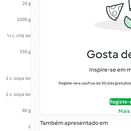
20 g
1000 g
½ c. chá de
Gosta de
350 g
Inspire-se em m
1 c. sopa de
Registe-se e usufrua de 30 dias gratui
1 c. sopa de
Registe-
80 g
Mais
Também apresentado em
1