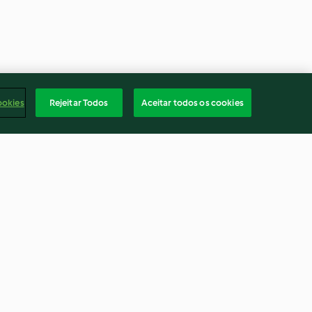
ookies
Rejeitar Todos
Aceitar todos os cookies
marão
Overnight oats de morango
4.5
(76)