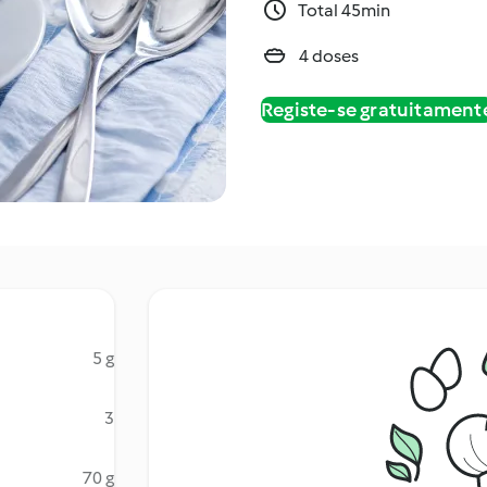
Total 45min
4 doses
Registe-se gratuitament
5 g
3
70 g