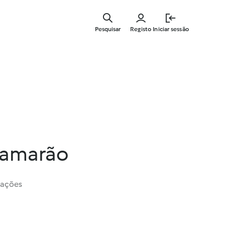
Saltar
para
Pesquisar
Registo
Iniciar sessão
o
conteúdo
principal
camarão
iações