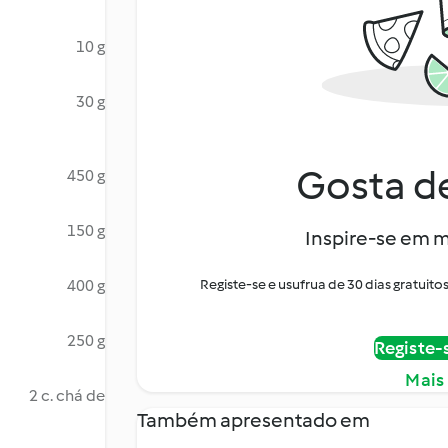
10 g
30 g
Gosta de
450 g
150 g
Inspire-se em m
400 g
Registe-se e usufrua de 30 dias gratui
250 g
Registe-
Mais
2 c. chá de
Também apresentado em