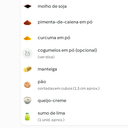
molho de soja
pimenta-de-caiena em pó
curcuma em pó
cogumelos em pó (opcional)
(ver dica)
manteiga
pão
cortadas em cubos (1,5 cm aprox.)
queijo-creme
sumo de lima
(1 unid. aprox.)