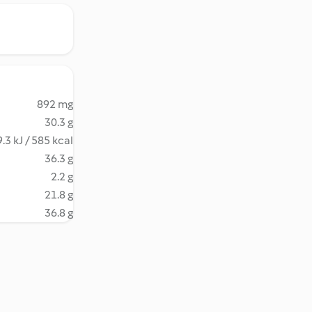
892 mg
30.3 g
.3 kJ / 585 kcal
36.3 g
2.2 g
21.8 g
36.8 g