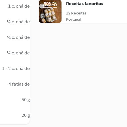
Receitas favoritas
1 c. chá de
12 Receitas
Portugal
¼ c. chá de
¼ c. chá de
¼ c. chá de
1 - 2 c. chá de
4 fatias de
50 g
20 g