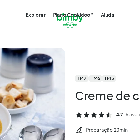
Explorar
Plano Cookidoo®
Ajuda
TM7
TM6
TM5
Creme de 
4.7
6 aval
Preparação 20min