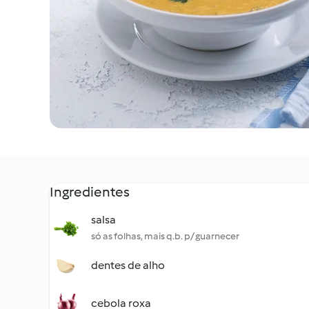
Ingredientes
salsa
só as folhas, mais q.b. p/ guarnecer
dentes de alho
cebola roxa