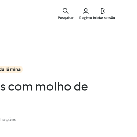
Saltar
para
Pesquisar
Registo
Iniciar sessão
o
conteúdo
principal
da lâmina
s com molho de
liações