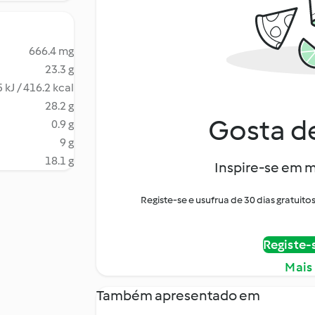
666.4 mg
23.3 g
 kJ / 416.2 kcal
28.2 g
Gosta de
0.9 g
9 g
18.1 g
Inspire-se em m
Registe-se e usufrua de 30 dias gratui
Registe-
Mais
Também apresentado em