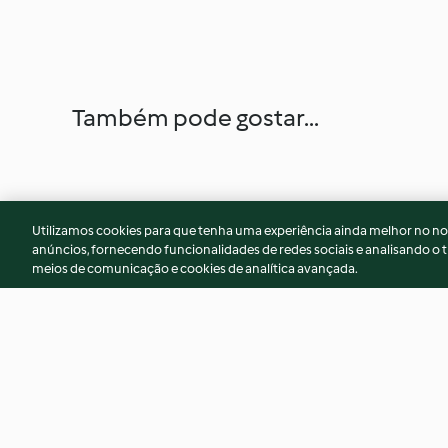
Também pode gostar...
Utilizamos cookies para que tenha uma experiência ainda melhor no n
anúncios, fornecendo funcionalidades de redes sociais e analisando o t
meios de comunicação e cookies de analítica avançada.
Menu: Massa de atum
Cozer 500 g de ca
gratinada e mousse de amora