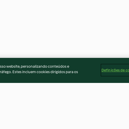
osso website, personalizando conteúdos e
Definições de c
ráfego. Estes incluem cookies dirigidos para os
marão
Cozer 500 g de maçã
Cozer 200-400 