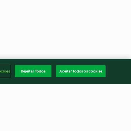
ookies
Rejeitar Todos
Aceitar todos os cookies
g de maçã
Sumo energético de manga,
laranja e gengibre