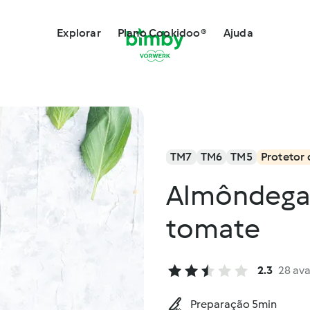
Explorar
Plano Cookidoo®
Ajuda
TM7
TM6
TM5
Protetor 
Almôndega
tomate
2.3
28 ava
Preparação 5min