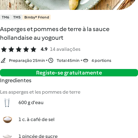
TM6
TM5
Bimby® Friend
Asperges et pommes de terre à la sauce
hollandaise au yogourt
4.9
14 avaliações
Preparação 25min
Total 45min
4 portions
Registe-se gratuitamente
Ingredientes
Les asperges et les pommes de terre
600 g d'eau
1 c. à café de sel
1 pincée de sucre