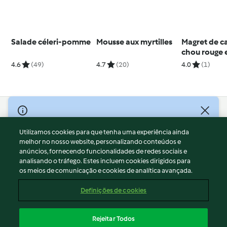
Salade céleri-pomme
Mousse aux myrtilles
Magret de c
chou rouge e
rave
4.6
(49)
4.7
(20)
4.0
(1)
© Copyright 2026
Utilizamos cookies para que tenha uma experiência ainda
Termos de Utilização
melhor no nosso website, personalizando conteúdos e
Aviso sobre Proteção de Dados
anúncios, fornecendo funcionalidades de redes sociais e
Aviso
analisando o tráfego. Estes incluem cookies dirigidos para
os meios de comunicação e cookies de analítica avançada.
Apoio legal
Cookies
Definições de cookies
Conteúdo do relatório
Rescisão do contrato
Rejeitar Todos
Declaração de acessibilidade