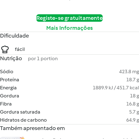
Registe-se gratuitamente
Mais Informações
Dificuldade
fácil
Nutrição
por 1 portion
Sódio
423.8 mg
Proteína
18.7 g
Energia
1889.9 kJ / 451.7 kcal
Gordura
18 g
Fibra
16.8 g
Gordura saturada
5.7 g
Hidratos de carbono
64.9 g
Também apresentado em