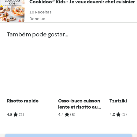
Cookidoo® Kids - Je veux devenir chef cuisinier
10 Receitas
Benelux
Também pode gostar...
Risotto rapide
Osso-buco cuisson
Tzatziki
lente et risotto au
safran
4.5
(2)
4.4
(5)
4.0
(1)