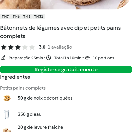
TM7
TM6
TM5
TM31
Bâtonnets de légumes avec dip et petits pains
complets
3.0
1 avaliação
Preparação 25min
Total 1h 10min
10 portions
Registe-se gratuitamente
Ingredientes
Petits pains complets
50 g de noix décortiquées
350 g d'eau
20 g de levure fraîche