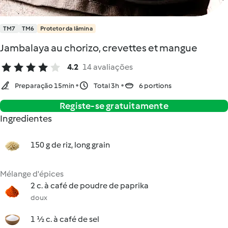
TM7
TM6
Protetor da lâmina
Jambalaya au chorizo, crevettes et mangue
4.2
14 avaliações
Preparação 15min
Total 3h
6 portions
Registe-se gratuitamente
Ingredientes
150 g de riz, long grain
Mélange d'épices
2 c. à café de poudre de paprika
doux
1 ½ c. à café de sel