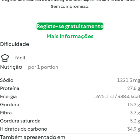
Sem compromisso.
Registe-se gratuitamente
Mais Informações
Dificuldade
fácil
Nutrição
por 1 portion
Sódio
1221.5 mg
Proteína
27.6 g
Energia
1625.1 kJ / 388.4 kcal
Gordura
15.2 g
Fibra
3.7 g
Gordura saturada
5.3 g
Hidratos de carbono
34.9 g
Também apresentado em