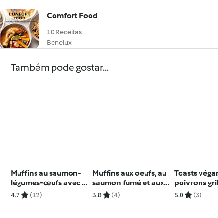
Comfort Food
10 Receitas
Benelux
Também pode gostar...
Muffins au saumon-
Muffins aux oeufs, au
Toasts véga
légumes-œufs avec le
saumon fumé et aux
poivrons gril
Nester
légumes
noix de cajo
4.7
(12)
3.8
(4)
5.0
(3)