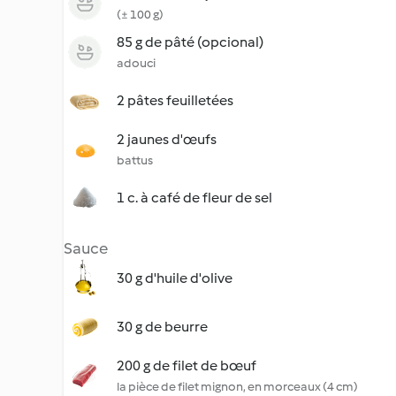
(± 100 g)
85 g de pâté (opcional)
adouci
2 pâtes feuilletées
2 jaunes d'œufs
battus
1 c. à café de fleur de sel
Sauce
30 g d'huile d'olive
30 g de beurre
200 g de filet de bœuf
la pièce de filet mignon, en morceaux (4 cm)