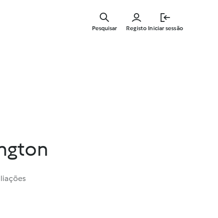
Saltar
para
Pesquisar
Registo
Iniciar sessão
o
conteúdo
principal
ngton
liações