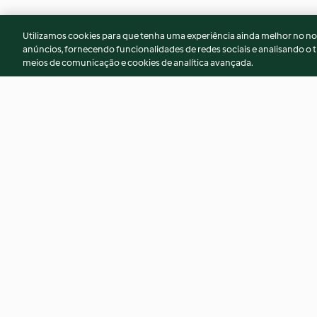
Utilizamos cookies para que tenha uma experiência ainda melhor no n
anúncios, fornecendo funcionalidades de redes sociais e analisando o t
meios de comunicação e cookies de analítica avançada.
Salade carottes râpées
Salade de chou bla
4.9
(7)
4.0
(3)
© Copyright 2026
Termos de Utilização
Aviso sobre Proteção de D