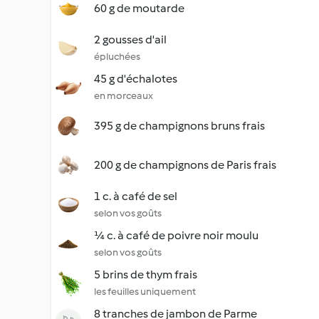
60 g de moutarde
2 gousses d'ail
épluchées
45 g d'échalotes
en morceaux
395 g de champignons bruns frais
200 g de champignons de Paris frais
1 c. à café de sel
selon vos goûts
¼ c. à café de poivre noir moulu
selon vos goûts
5 brins de thym frais
les feuilles uniquement
8 tranches de jambon de Parme