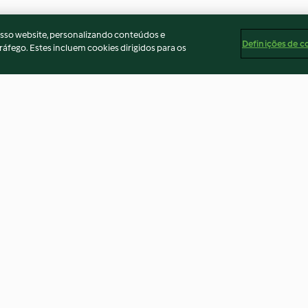
osso website, personalizando conteúdos e
Definições de c
ráfego. Estes incluem cookies dirigidos para os
nc
Salade de chou blanc (TM5)
Aïoli aux câpres 
Nenhuma avaliação
4.8
(4)
ados
Aviso
Apoio legal
Cookies
Conteúdo do relató