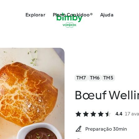
Explorar
Plano Cookidoo®
Ajuda
TM7
TM6
TM5
Bœuf Welli
4.4
17 ava
Preparação 30min