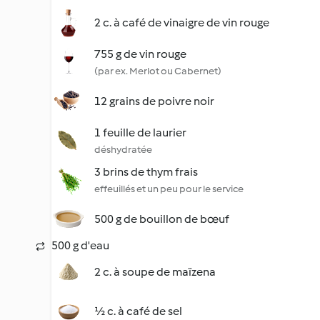
2 c. à café de vinaigre de vin rouge
755 g de vin rouge
(par ex. Merlot ou Cabernet)
12 grains de poivre noir
1 feuille de laurier
déshydratée
3 brins de thym frais
effeuillés et un peu pour le service
500 g de bouillon de bœuf
500 g d'eau
2 c. à soupe de maïzena
½ c. à café de sel