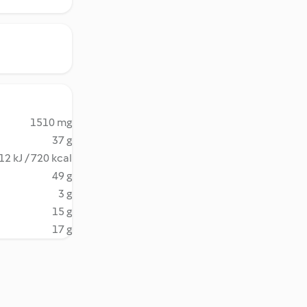
1510 mg
37 g
12 kJ / 720 kcal
49 g
3 g
15 g
17 g