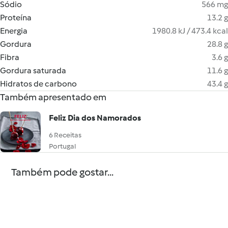
Sódio
566 mg
Proteína
13.2 g
Energia
1980.8 kJ / 473.4 kcal
Gordura
28.8 g
Fibra
3.6 g
Gordura saturada
11.6 g
Hidratos de carbono
43.4 g
Também apresentado em
Feliz Dia dos Namorados
6 Receitas
Portugal
Também pode gostar...