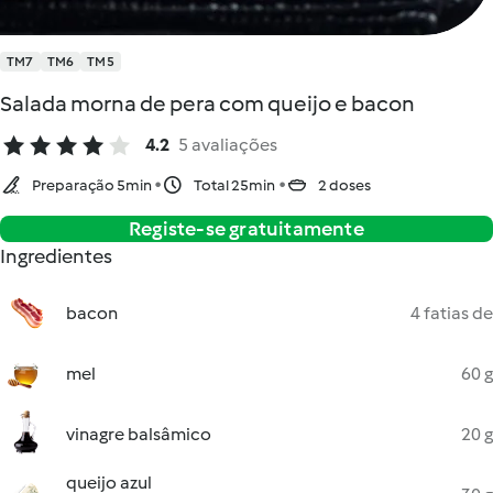
TM7
TM6
TM5
Salada morna de pera com queijo e bacon
4.2
5 avaliações
Preparação 5min
Total 25min
2 doses
Registe-se gratuitamente
Ingredientes
bacon
4 fatias de
mel
60 g
vinagre balsâmico
20 g
queijo azul