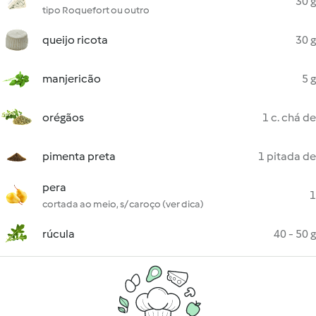
30 g
tipo Roquefort ou outro
queijo ricota
30 g
manjericão
5 g
orégãos
1 c. chá de
pimenta preta
1 pitada de
pera
1
cortada ao meio, s/ caroço (ver dica)
rúcula
40 - 50 g