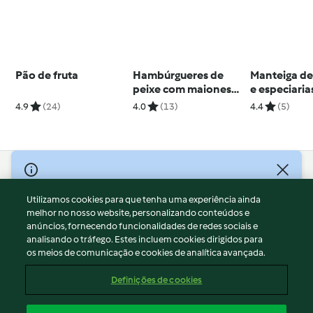
Pão de fruta
Hambúrgueres de
Manteiga d
peixe com maionese
e especiaria
de paprika
4.9
(24)
4.0
(13)
4.4
(5)
© Copyright 2026
Utilizamos cookies para que tenha uma experiência ainda
Termos de Utilização
melhor no nosso website, personalizando conteúdos e
Aviso sobre Proteção de Dados
anúncios, fornecendo funcionalidades de redes sociais e
Aviso
analisando o tráfego. Estes incluem cookies dirigidos para
os meios de comunicação e cookies de analítica avançada.
Apoio legal
Cookies
Definições de cookies
Conteúdo do relatório
Rescisão do contrato