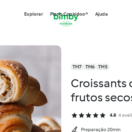
Explorar
Plano Cookidoo®
Ajuda
TM7
TM6
TM5
Croissants
frutos seco
4.8
4 aval
Preparação 20min