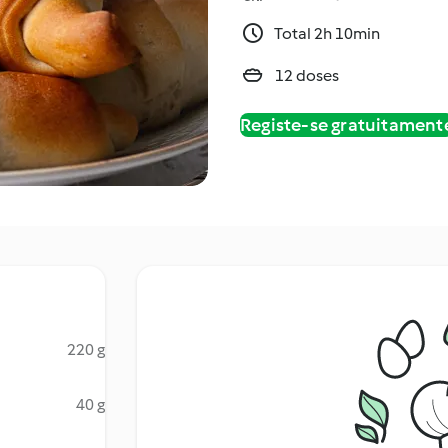
Total 2h 10min
12 doses
Registe-se gratuitament
220 g
40 g