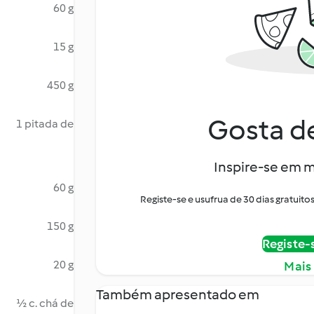
60 g
15 g
450 g
Gosta de
1 pitada de
Inspire-se em m
60 g
Registe-se e usufrua de 30 dias gratui
150 g
Registe-
20 g
Mais
Também apresentado em
½ c. chá de