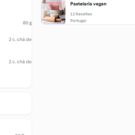
Pastelaria vegan
12 Receitas
Portugal
80 g
2 c. chá de
2 c. chá de