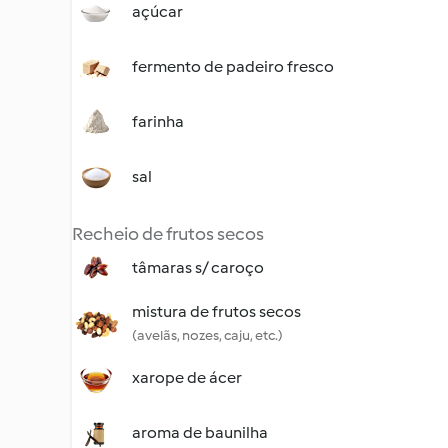
açúcar
fermento de padeiro fresco
farinha
sal
Recheio de frutos secos
tâmaras s/ caroço
mistura de frutos secos
(avelãs, nozes, caju, etc.)
xarope de ácer
aroma de baunilha