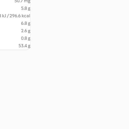
50.7 mg
5.8 g
 kJ / 296.6 kcal
6.8 g
2.6 g
0.8 g
53.4 g