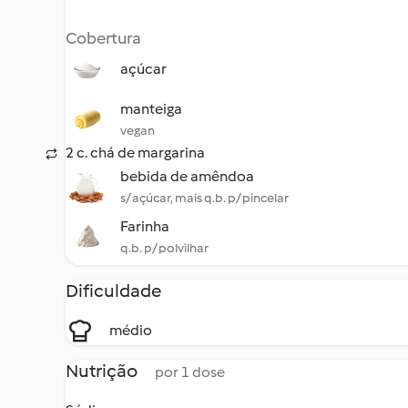
Cobertura
açúcar
manteiga
vegan
2 c. chá de margarina
bebida de amêndoa
s/ açúcar, mais q.b. p/ pincelar
Farinha
q.b. p/ polvilhar
Dificuldade
médio
Nutrição
por 1 dose