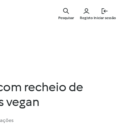
Saltar
para
Pesquisar
Registo
Iniciar sessão
o
conteúdo
principal
 com recheio de
s vegan
iações