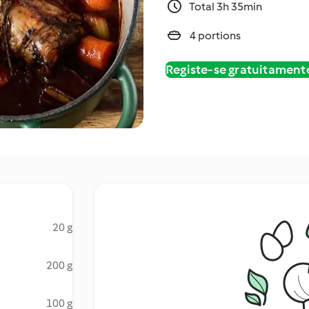
Total 3h 35min
4 portions
Registe-se gratuitament
20 g
200 g
100 g