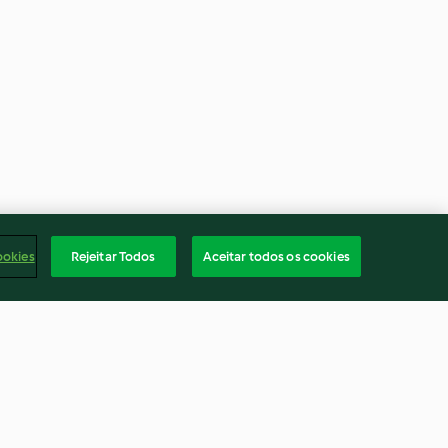
ookies
Rejeitar Todos
Aceitar todos os cookies
ond stir-fry
Chicken corn chowder with
broccoli terrines