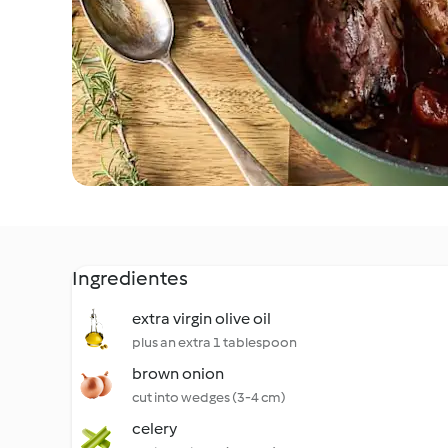
Ingredientes
extra virgin olive oil
plus an extra 1 tablespoon
brown onion
cut into wedges (3-4 cm)
celery