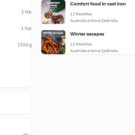
Comfort food in cast iron
2 tsp
12 Receitas
Austrália e Nova Zelândia
1 tsp
Winter escapes
12 Receitas
1550 g
Austrália e Nova Zelândia