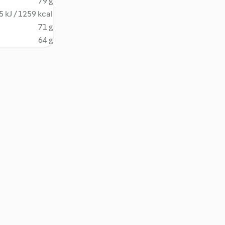
79 g
 kJ / 1259 kcal
71 g
64 g