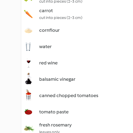
cut into pieces (2-3 cm)
carrot
cut into pieces (2-3 cm)
cornflour
water
red wine
balsamic vinegar
canned chopped tomatoes
tomato paste
fresh rosemary
leaves only