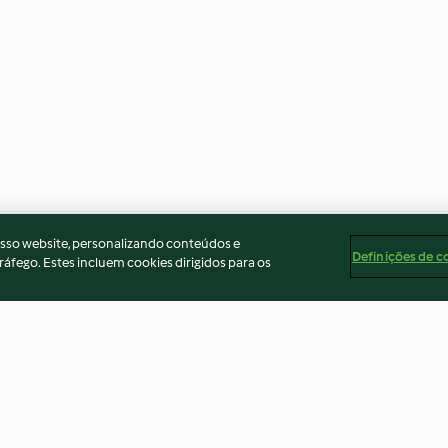
osso website, personalizando conteúdos e
Definições de c
ráfego. Estes incluem cookies dirigidos para os
 curry
Chicken with capsicum
Chicken and alm