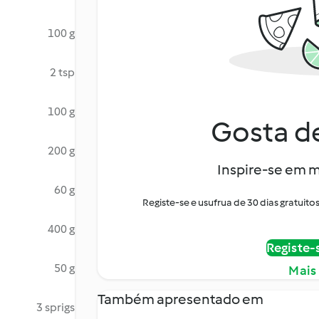
100 g
2 tsp
100 g
Gosta de
200 g
Inspire-se em m
60 g
Registe-se e usufrua de 30 dias gratui
400 g
Registe-
50 g
Mais
Também apresentado em
3 sprigs