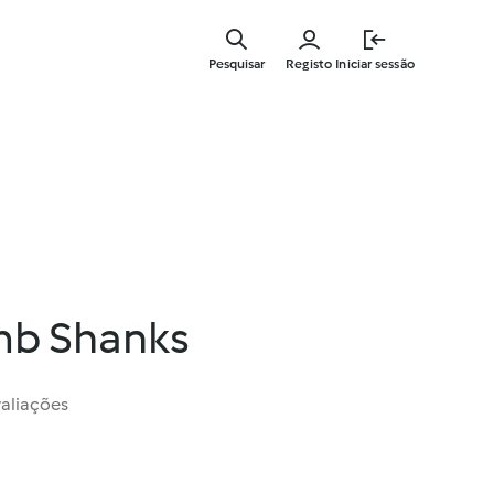
Saltar
para
Pesquisar
Registo
Iniciar sessão
o
conteúdo
principal
mb Shanks
valiações