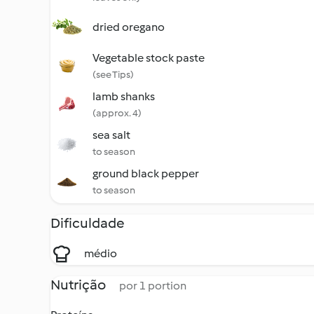
dried oregano
Vegetable stock paste
(see Tips)
lamb shanks
(approx. 4)
sea salt
to season
ground black pepper
to season
Dificuldade
médio
Nutrição
por 1 portion