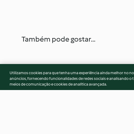
Também pode gostar...
Utilizamos cookies para que tenha uma experiência ainda melhor no n
anúncios, fornecendo funcionalidades de redes sociais e analisando o t
meios de comunicação e cookies de analítica avançada.
Bacon and spring onion
Sri Lankan red beef
potato salad