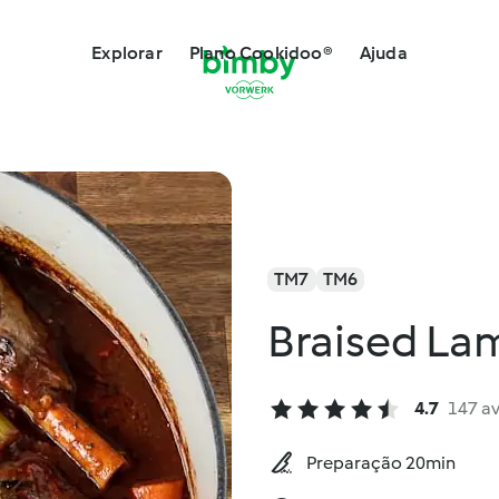
Explorar
Plano Cookidoo®
Ajuda
TM7
TM6
Braised La
4.7
147 a
Preparação 20min