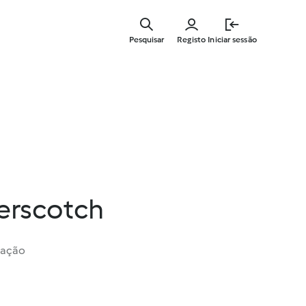
Saltar
para
Pesquisar
Registo
Iniciar sessão
o
conteúdo
principal
erscotch
iação