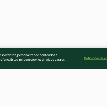
osso website, personalizando conteúdos e
Definições de c
ráfego. Estes incluem cookies dirigidos para os
Tempeh
Irish coffee dal