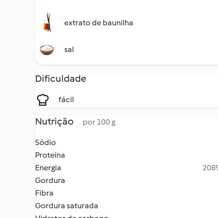
extrato de baunilha
sal
Dificuldade
fácil
Nutrição
por 100 g
Sódio
Proteína
Energia
2089
Gordura
Fibra
Gordura saturada