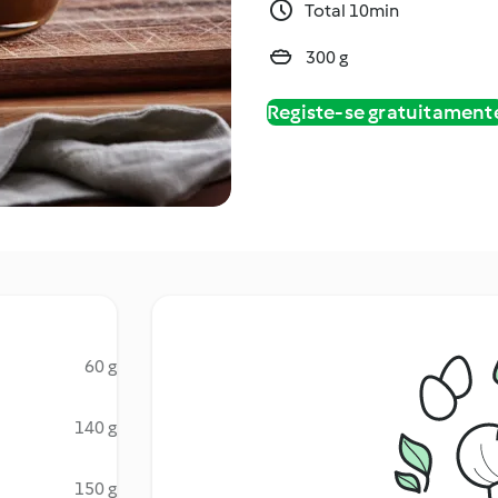
Total 10min
300 g
Registe-se gratuitament
60 g
140 g
150 g