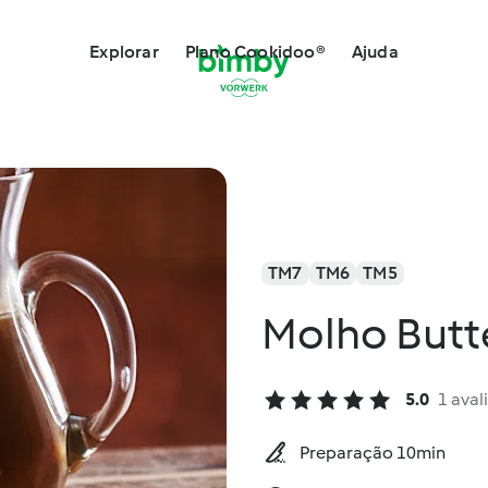
Explorar
Plano Cookidoo®
Ajuda
TM7
TM6
TM5
Molho Butt
5.0
1 aval
Preparação 10min