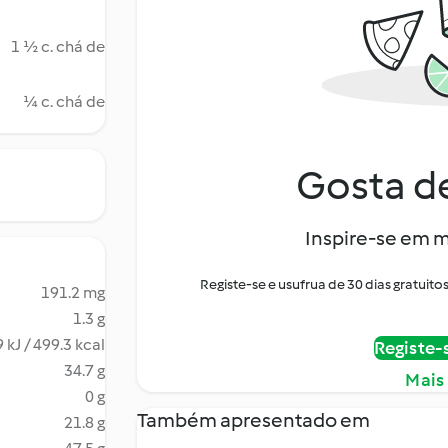
1 ½ c. chá de
¼ c. chá de
Gosta de
Inspire-se em m
Registe-se e usufrua de 30 dias gratui
191.2 mg
1.3 g
 kJ / 499.3 kcal
Registe-
34.7 g
Mais
0 g
Também apresentado em
21.8 g