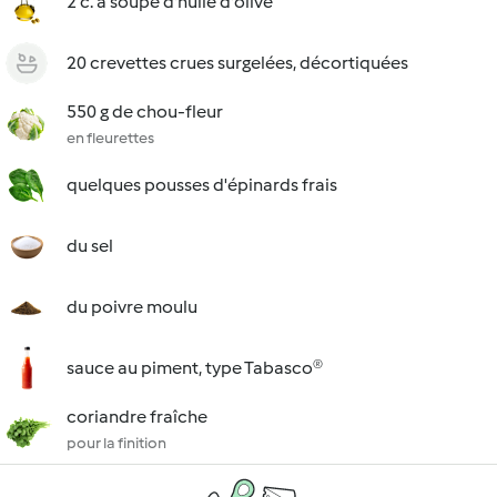
2 c. à soupe d'huile d'olive
20 crevettes crues surgelées, décortiquées
550 g de chou-fleur
en fleurettes
quelques pousses d'épinards frais
du sel
du poivre moulu
sauce au piment, type Tabasco®
coriandre fraîche
pour la finition