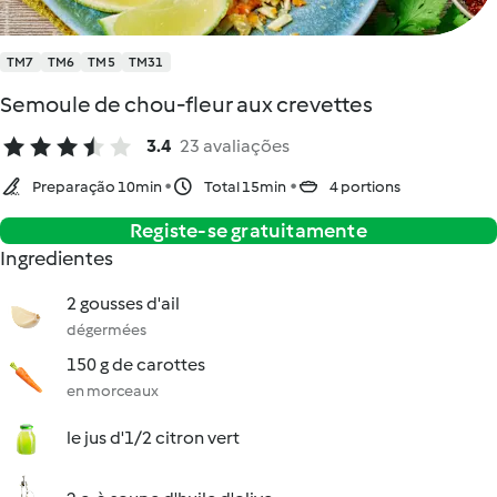
TM7
TM6
TM5
TM31
Semoule de chou-fleur aux crevettes
3.4
23 avaliações
Preparação 10min
Total 15min
4 portions
Registe-se gratuitamente
Ingredientes
2 gousses d'ail
dégermées
150 g de carottes
en morceaux
le jus d'1/2 citron vert