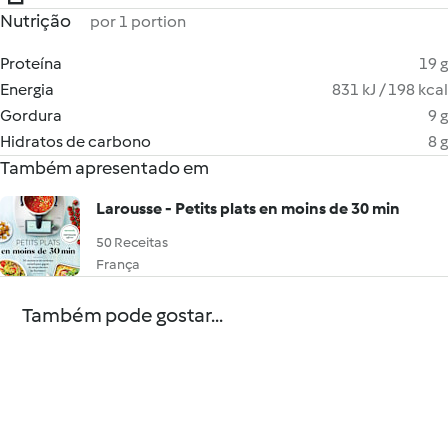
Nutrição
por 1 portion
Proteína
19 g
Energia
831 kJ / 198 kcal
Gordura
9 g
Hidratos de carbono
8 g
Também apresentado em
Larousse - Petits plats en moins de 30 min
50 Receitas
França
Também pode gostar...