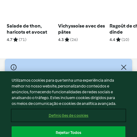
Salade de thon,
Vichyssoise avec des
Ragoût de c
haricots et avocat
pâtes
dinde
4.7
(71)
4.3
(26)
4.4
(10)
© Copyright 2026
Utilizamos cookies para que tenha uma experiência ainda
Termos de Utilização
melhor no nosso website, personalizando conteúdos e
Aviso sobre Proteção de Dados
anúncios, fornecendo funcionalidades de redes sociais e
Aviso
analisando o tráfego. Estes incluem cookies dirigidos para
os meios de comunicação e cookies de analítica avançada.
Apoio legal
Cookies
Definições de cookies
Conteúdo do relatório
Rescisão do contrato
Rejeitar Todos