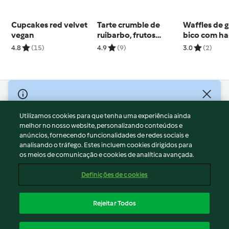
Cupcakes red velvet
Tarte crumble de
Waffles de 
vegan
ruibarbo, frutos
bico com ha
vermelhos e pera
baba ganou
4.8
(15)
4.9
(9)
3.0
(2)
© Copyright 2026
Utilizamos cookies para que tenha uma experiência ainda
Termos de Utilização
melhor no nosso website, personalizando conteúdos e
Aviso sobre Proteção de Dados
anúncios, fornecendo funcionalidades de redes sociais e
Aviso
analisando o tráfego. Estes incluem cookies dirigidos para
os meios de comunicação e cookies de analítica avançada.
Apoio legal
Cookies
Definições de cookies
Conteúdo do relatório
Rescisão do contrato
Rejeitar Todos
Declaração de acessibilidade