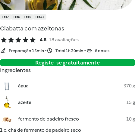
TM7
TM6
TM5
TM31
Ciabatta com azeitonas
4.8
18 avaliações
Preparação 15min
Total 1h 30min
8 doses
Registe-se gratuitamente
Ingredientes
água
370 g
azeite
15 g
fermento de padeiro fresco
10 g
1 c. chá de fermento de padeiro seco