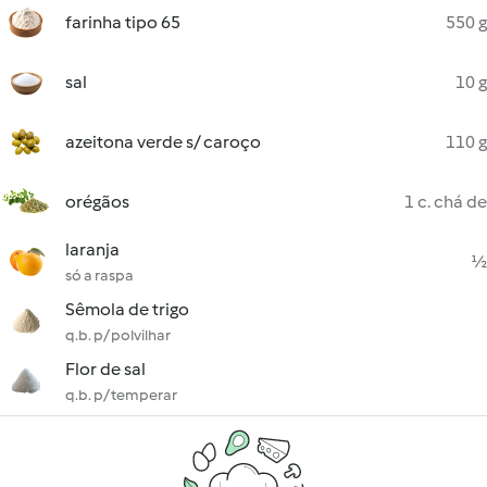
farinha tipo 65
550 g
sal
10 g
azeitona verde s/ caroço
110 g
orégãos
1 c. chá de
laranja
½
só a raspa
Sêmola de trigo
q.b. p/ polvilhar
Flor de sal
q.b. p/ temperar