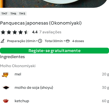
TM7
TM6
TM5
Panquecas japonesas (Okonomiyaki)
4.4
7 avaliações
Preparação 20min
Total 30min
4 doses
Registe-se gratuitamente
Ingredientes
Molho Okonomiyaki
mel
20 g
molho de soja (shoyu)
30 g
ketchup
60 g