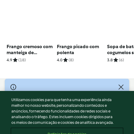
Frango cremoso com
Frango picado com
Sopa de bat
manteiga de
polenta
cogumelos 
especiarias (Murgh
4.9
(18)
4.0
(8)
3.8
(6)
makhani)
© Copyright 2026
Utilizamos cookies para que tenha uma experiência ainda
Termos de Utilização
melhor no nosso website, personalizando conteúdos e
Aviso sobre Proteção de Dados
anúncios, fornecendo funcionalidades de redes sociais e
Aviso
analisando o tráfego. Estes incluem cookies dirigidos para
os meios de comunicação e cookies de analítica avançada.
Apoio legal
Cookies