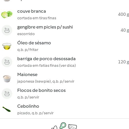
couve branca
400 g
cortada em tiras finas
gengibre em picles p/ sushi
40 g
escorrido
Óleo de sésamo
q.b. p/ fritar
barriga de porco desossada
120 g
cortada em fatias finas (ver dica)
Maionese
japonesa (kewpie), q.b. p/ servir
Flocos de bonito secos
q.b. p/ servir
Cebolinho
picado, q.b. p/ servir