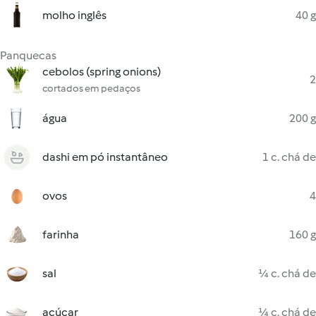
molho inglês
40 g
Panquecas
cebolos (spring onions)
2
cortados em pedaços
água
200 g
dashi em pó instantâneo
1 c. chá de
ovos
4
farinha
160 g
sal
¼ c. chá de
açúcar
¼ c. chá de