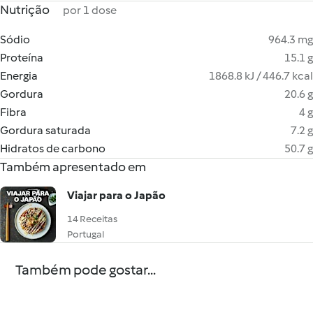
Nutrição
por 1 dose
Sódio
964.3 mg
Proteína
15.1 g
Energia
1868.8 kJ / 446.7 kcal
Gordura
20.6 g
Fibra
4 g
Gordura saturada
7.2 g
Hidratos de carbono
50.7 g
Também apresentado em
Viajar para o Japão
14 Receitas
Portugal
Também pode gostar...