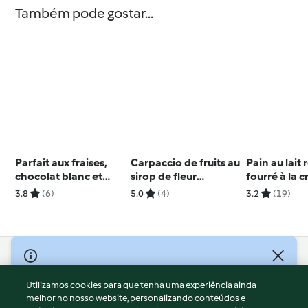
Também pode gostar...
Parfait aux fraises,
Carpaccio de fruits au
Pain au lait 
chocolat blanc et
sirop de fleur
fourré à la 
pistaches
d'oranger
pommes et 
3.8
(6)
5.0
(4)
3.2
(19)
© Copyright 2026
Utilizamos cookies para que tenha uma experiência ainda
Termos de Utilização
melhor no nosso website, personalizando conteúdos e
Aviso sobre Proteção de Dados