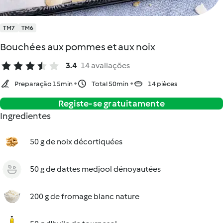
TM7
TM6
Bouchées aux pommes et aux noix
3.4
14 avaliações
Preparação 15min
Total 50min
14 pièces
Registe-se gratuitamente
Ingredientes
50 g de noix décortiquées
50 g de dattes medjool dénoyautées
200 g de fromage blanc nature