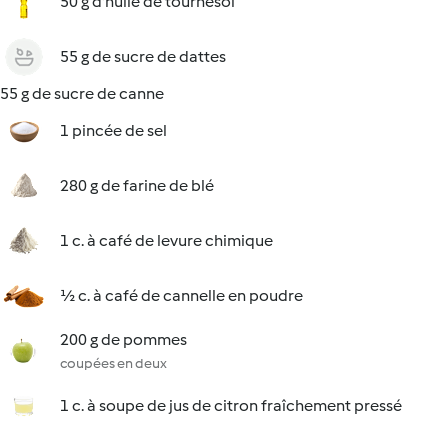
50 g d'huile de tournesol
55 g de sucre de dattes
55 g de sucre de canne
1 pincée de sel
280 g de farine de blé
1 c. à café de levure chimique
½ c. à café de cannelle en poudre
200 g de pommes
coupées en deux
1 c. à soupe de jus de citron fraîchement pressé