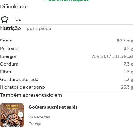
Dificuldade
fácil
Nutrição
por 1 pièce
Sódio
89.7 mg
Proteína
4.5 g
Energia
759.3 kJ / 181.5 kcal
Gordura
7.3 g
Fibra
1.5 g
Gordura saturada
1.3 g
Hidratos de carbono
25.3 g
Também apresentado em
Goûters sucrés et salés
23 Receitas
França