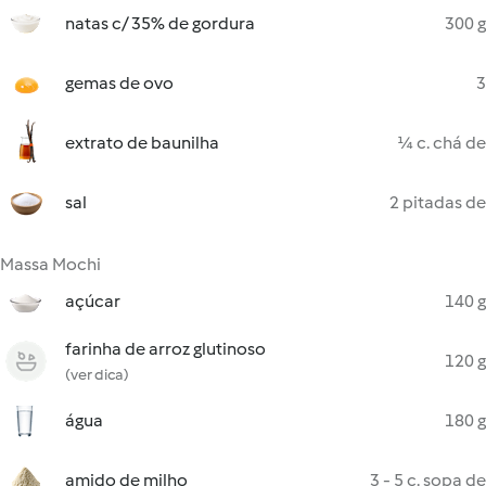
natas c/ 35% de gordura
300 g
gemas de ovo
3
extrato de baunilha
¼ c. chá de
sal
2 pitadas de
Massa Mochi
açúcar
140 g
farinha de arroz glutinoso
120 g
(ver dica)
água
180 g
amido de milho
3 - 5 c. sopa de