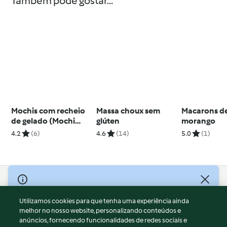
Também pode gostar...
Mochis com recheio
Massa choux sem
Macarons d
de gelado (Mochi
glúten
morango
aisukurimu)
4.2
(6)
4.6
(14)
5.0
(1)
© Copyright 2026
Utilizamos cookies para que tenha uma experiência ainda
Termos de Utilização
melhor no nosso website, personalizando conteúdos e
Aviso sobre Proteção de Dados
anúncios, fornecendo funcionalidades de redes sociais e