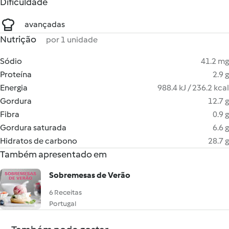
Dificuldade
avançadas
Nutrição
por 1 unidade
Sódio
41.2 mg
Proteína
2.9 g
Energia
988.4 kJ / 236.2 kcal
Gordura
12.7 g
Fibra
0.9 g
Gordura saturada
6.6 g
Hidratos de carbono
28.7 g
Também apresentado em
Sobremesas de Verão
6 Receitas
Portugal