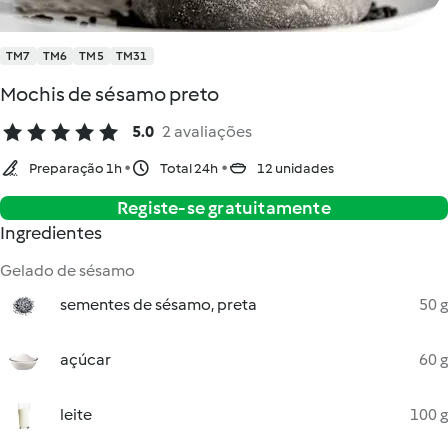
TM7
TM6
TM5
TM31
Mochis de sésamo preto
5.0
2 avaliações
Preparação 1h
Total 24h
12 unidades
Registe-se gratuitamente
Ingredientes
Gelado de sésamo
sementes de sésamo, preta
50 g
açúcar
60 g
leite
100 g