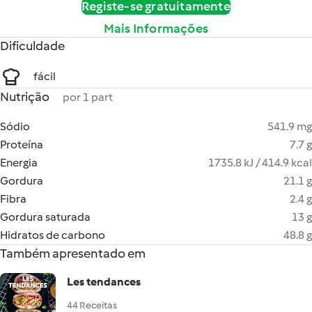
Registe-se gratuitamente
Mais Informações
Dificuldade
fácil
Nutrição
por 1 part
Sódio
541.9 mg
Proteína
7.7 g
Energia
1735.8 kJ / 414.9 kcal
Gordura
21.1 g
Fibra
2.4 g
Gordura saturada
13 g
Hidratos de carbono
48.8 g
Também apresentado em
Les tendances
44 Receitas