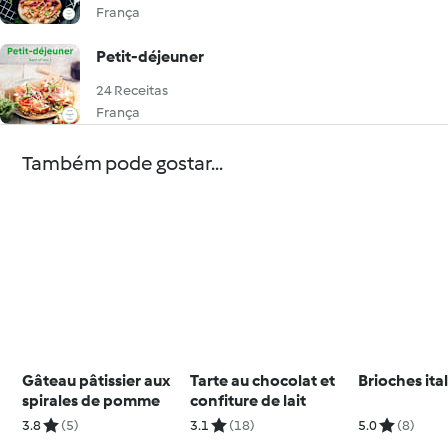
França
Petit-déjeuner
24 Receitas
França
Também pode gostar...
Gâteau pâtissier aux
Tarte au chocolat et
Brioches ita
spirales de pomme
confiture de lait
3.8
(5)
3.1
(18)
5.0
(8)