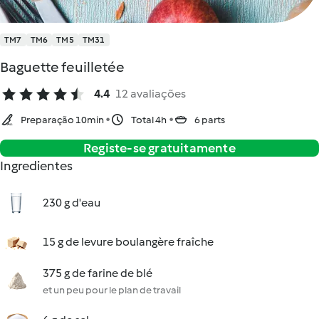
TM7
TM6
TM5
TM31
Baguette feuilletée
4.4
12 avaliações
Preparação 10min
Total 4h
6 parts
Registe-se gratuitamente
Ingredientes
230 g d'eau
15 g de levure boulangère fraîche
375 g de farine de blé
et un peu pour le plan de travail