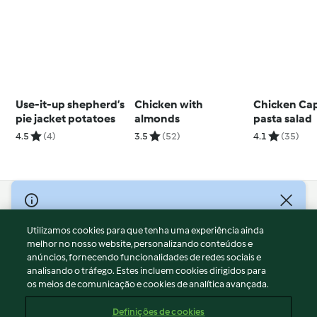
Use-it-up shepherd’s
Chicken with
Chicken Ca
pie jacket potatoes
almonds
pasta salad
4.5
(4)
3.5
(52)
4.1
(35)
© Copyright 2026
Utilizamos cookies para que tenha uma experiência ainda
Termos de Utilização
melhor no nosso website, personalizando conteúdos e
Aviso sobre Proteção de Dados
anúncios, fornecendo funcionalidades de redes sociais e
Aviso
analisando o tráfego. Estes incluem cookies dirigidos para
os meios de comunicação e cookies de analítica avançada.
Apoio legal
Cookies
Definições de cookies