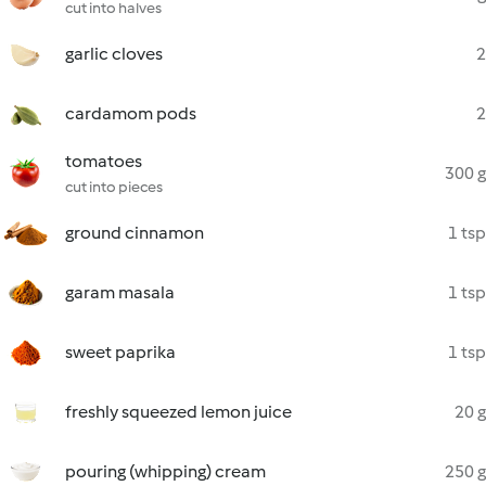
cut into halves
garlic cloves
2
cardamom pods
2
tomatoes
300 g
cut into pieces
ground cinnamon
1 tsp
garam masala
1 tsp
sweet paprika
1 tsp
freshly squeezed lemon juice
20 g
pouring (whipping) cream
250 g