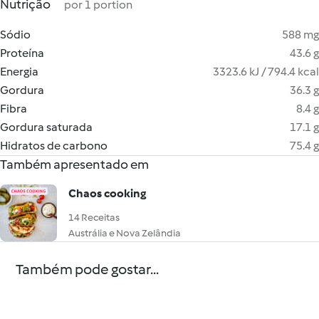
Nutrição
por 1 portion
Sódio
588 mg
Proteína
43.6 g
Energia
3323.6 kJ / 794.4 kcal
Gordura
36.3 g
Fibra
8.4 g
Gordura saturada
17.1 g
Hidratos de carbono
75.4 g
Também apresentado em
Chaos cooking
14 Receitas
Austrália e Nova Zelândia
Também pode gostar...