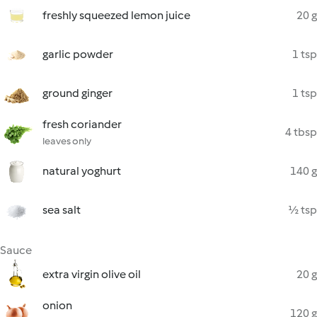
freshly squeezed lemon juice
20 g
garlic powder
1 tsp
ground ginger
1 tsp
fresh coriander
4 tbsp
leaves only
natural yoghurt
140 g
sea salt
½ tsp
Sauce
extra virgin olive oil
20 g
onion
120 g