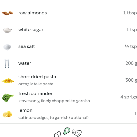
raw almonds
1 tbsp
white sugar
1 tsp
sea salt
½ tsp
water
200 g
short dried pasta
300 g
or tagliatelle pasta
fresh coriander
4 sprigs
leaves only, finely chopped, to garnish
lemon
1
cut into wedges, to garnish (optional)