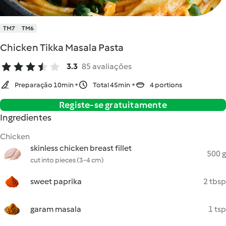
TM7
TM6
Chicken Tikka Masala Pasta
3.3
85 avaliações
Preparação 10min
Total 45min
4 portions
Registe-se gratuitamente
Ingredientes
Chicken
skinless chicken breast fillet
500 g
cut into pieces (3-4 cm)
sweet paprika
2 tbsp
garam masala
1 tsp