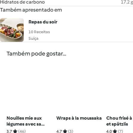
Hidratos de carbono
17.2 g
Também apresentado em
Repas du soir
10 Receitas
Suíça
Também pode gostar...
Nouilles mie aux
Wraps à la moussaka
Chou frisé à
légumes avec sa
et spätzlis
sauce coco–
3.7
(46)
4.7
(3)
4.0
(7)