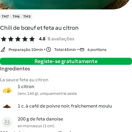
TM7
TM6
TM5
Chili de bœuf et feta au citron
4.8
8 avaliações
Preparação 20min
Total 45min
6 portions
Registe-se gratuitamente
Ingredientes
La sauce feta au citron
1 citron
(env. 140 g), uniquement le zeste
1 c. à café de poivre noir, fraîchement moulu
200 g de feta danoise
en morceaux (2 cm)