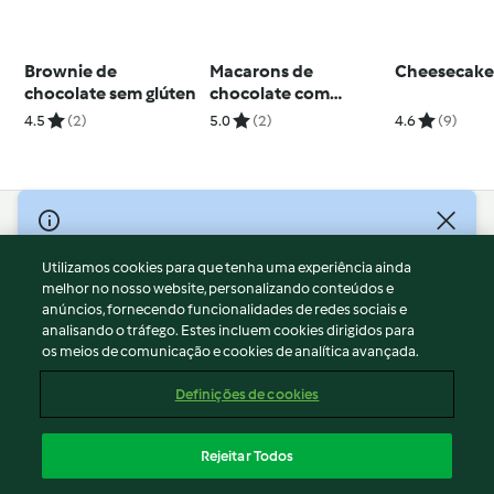
Brownie de
Macarons de
Cheesecake 
chocolate sem glúten
chocolate com
laranja e ganache de
4.5
(2)
5.0
(2)
4.6
(9)
chocolate
© Copyright 2026
Utilizamos cookies para que tenha uma experiência ainda
Termos de Utilização
melhor no nosso website, personalizando conteúdos e
Aviso sobre Proteção de Dados
anúncios, fornecendo funcionalidades de redes sociais e
Aviso
analisando o tráfego. Estes incluem cookies dirigidos para
os meios de comunicação e cookies de analítica avançada.
Apoio legal
Cookies
Definições de cookies
Conteúdo do relatório
Rescisão do contrato
Rejeitar Todos
Declaração de acessibilidade