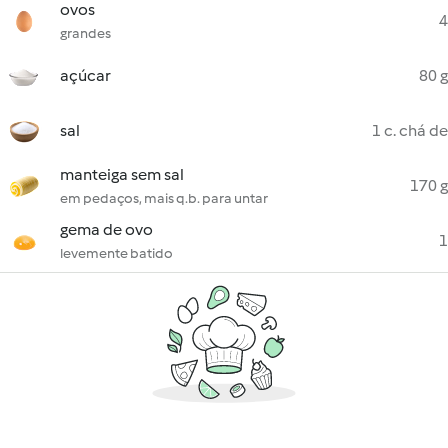
ovos
4
grandes
açúcar
80 g
sal
1 c. chá de
manteiga sem sal
170 g
em pedaços, mais q.b. para untar
gema de ovo
1
levemente batido