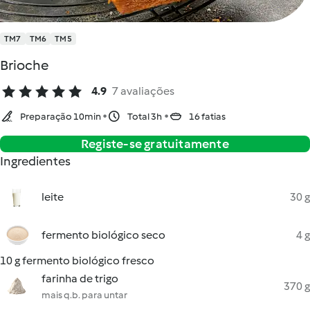
TM7
TM6
TM5
Brioche
4.9
7 avaliações
Preparação 10min
Total 3h
16 fatias
Registe-se gratuitamente
Ingredientes
leite
30 g
fermento biológico seco
4 g
10 g fermento biológico fresco
farinha de trigo
370 g
mais q.b. para untar