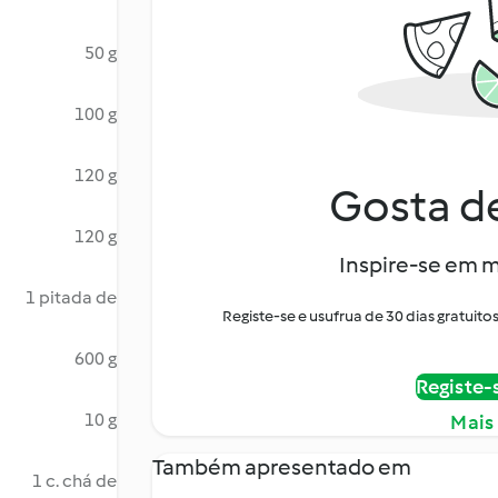
50 g
100 g
120 g
Gosta de
120 g
Inspire-se em m
1 pitada de
Registe-se e usufrua de 30 dias gratui
600 g
Registe-
10 g
Mais
Também apresentado em
1 c. chá de