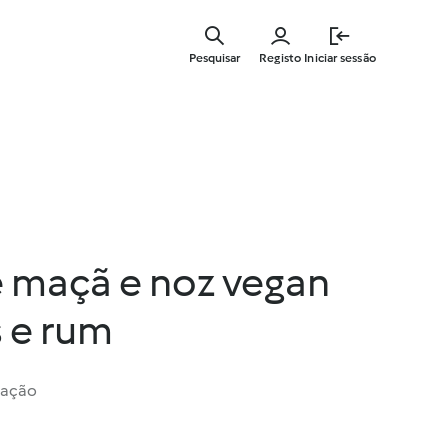
Saltar
para
Pesquisar
Registo
Iniciar sessão
o
conteúdo
principal
 maçã e noz vegan
 e rum
iação