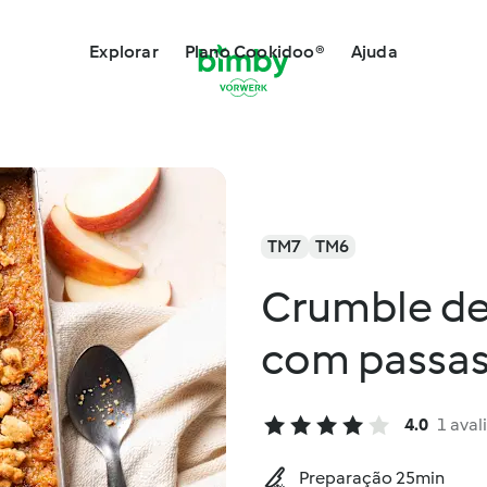
Explorar
Plano Cookidoo®
Ajuda
TM7
TM6
Crumble de
com passas
4.0
1 aval
Preparação 25min