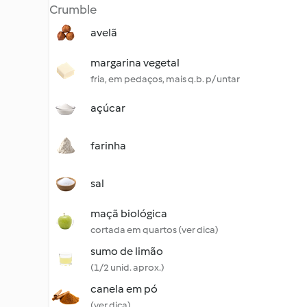
Crumble
avelã
margarina vegetal
fria, em pedaços, mais q.b. p/ untar
açúcar
farinha
sal
maçã biológica
cortada em quartos (ver dica)
sumo de limão
(1/2 unid. aprox.)
canela em pó
(ver dica)