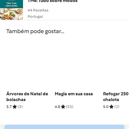
TM6: Tudo sobre modos
44 Receitas
Portugal
Também pode gostar...
Árvores de Natal de
Magia em sua casa
Refogar 250
bolachas
chalota
3.7
(3)
4.8
(53)
5.0
(2)