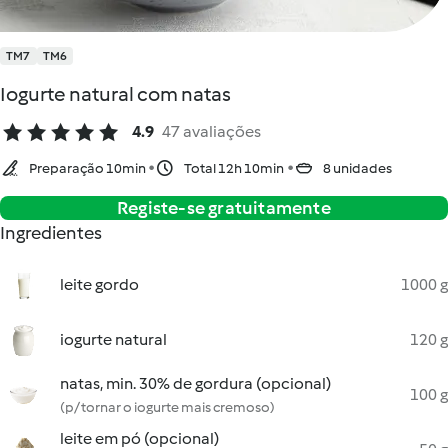
TM7
TM6
Iogurte natural com natas
4.9
47 avaliações
Preparação 10min
Total 12h 10min
8 unidades
Registe-se gratuitamente
Ingredientes
leite gordo
1000 g
iogurte natural
120 g
natas, min. 30% de gordura (opcional)
100 g
(p/ tornar o iogurte mais cremoso)
leite em pó (opcional)