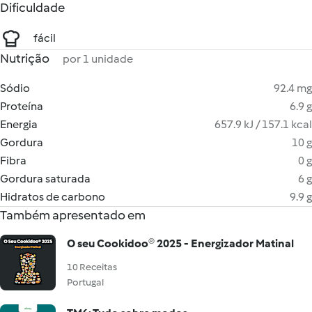
Dificuldade
fácil
Nutrição
por 1 unidade
Sódio
92.4 mg
Proteína
6.9 g
Energia
657.9 kJ / 157.1 kcal
Gordura
10 g
Fibra
0 g
Gordura saturada
6 g
Hidratos de carbono
9.9 g
Também apresentado em
O seu Cookidoo® 2025 - Energizador Matinal
10 Receitas
Portugal