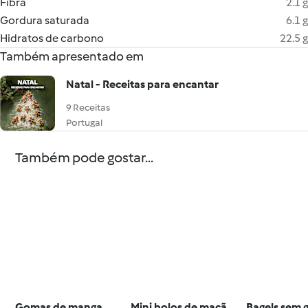
Fibra
2.1 g
Gordura saturada
6.1 g
Hidratos de carbono
22.5 g
Também apresentado em
Natal - Receitas para encantar
9 Receitas
Portugal
Também pode gostar...
Gomas de manga
Mini bolos de maçã
Bagels sem 