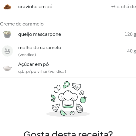
cravinho em pó
½ c. chá de
Creme de caramelo
queijo mascarpone
120 g
molho de caramelo
40 g
(ver dica)
Açúcar em pó
q.b. p/ polvilhar (ver dica)
Gosta desta receita?