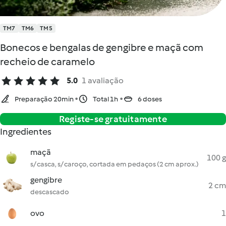
TM7
TM6
TM5
Bonecos e bengalas de gengibre e maçã com
recheio de caramelo
5.0
1 avaliação
Preparação 20min
Total 1h
6 doses
Registe-se gratuitamente
Ingredientes
maçã
100 g
s/ casca, s/ caroço, cortada em pedaços (2 cm aprox.)
gengibre
2 cm
descascado
ovo
1