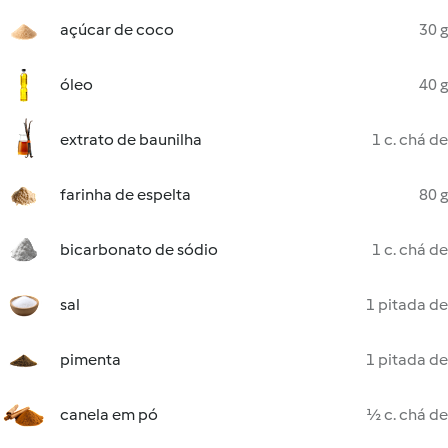
açúcar de coco
30 g
óleo
40 g
extrato de baunilha
1 c. chá de
farinha de espelta
80 g
bicarbonato de sódio
1 c. chá de
sal
1 pitada de
pimenta
1 pitada de
canela em pó
½ c. chá de